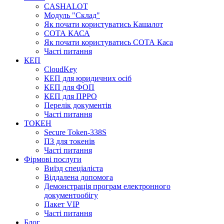
CASHALOT
Модуль "Склад"
Як почати користуватись Кашалот
СОТА КАСА
Як почати користуватись СОТА Каса
Часті питання
КЕП
CloudKey
КЕП для юридичних осіб
КЕП для ФОП
КЕП для ПРРО
Перелік документів
Часті питання
ТОКЕН
Secure Token-338S
ПЗ для токенів
Часті питання
Фірмові послуги
Виїзд спеціаліста
Віддалена допомога
Демонстрація програм електронного
документообігу
Пакет VIP
Часті питання
Блог