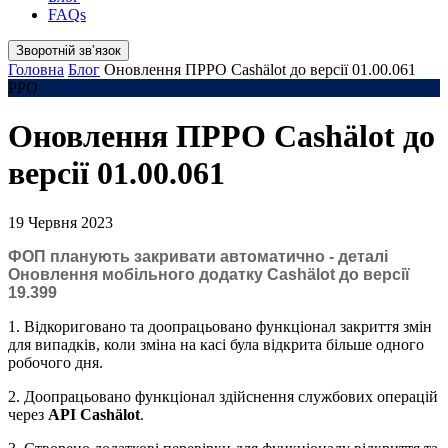
FAQs
Зворотній звʼязок
Головна
Блог
Оновлення ПРРО Cashӓlot до версії 01.00.061
РРО
Оновлення ПРРО Cashӓlot до
версії 01.00.061
19 Червня 2023
ФОП планують закривати автоматично - деталі
Оновлення мобільного додатку Cashӓlot до версії
19.399
1. Відкориговано та доопрацьовано функціонал закриття змін
для випадків, коли зміна на касі була відкрита більше одного
робочого дня.
2. Доопрацьовано функціонал здійснення службових операцій
через
АРІ Cashälot
.