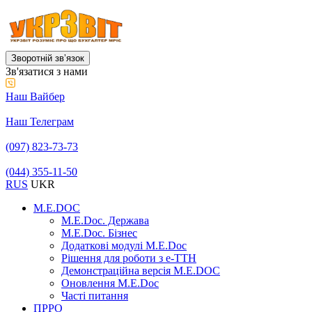
Зворотній звʼязок
Зв'язатися з нами
Наш Вайбер
Наш Телеграм
(097) 823-73-73
(044) 355-11-50
RUS
UKR
M.E.DOC
M.E.Doc. Держава
M.E.Doc. Бізнес
Додаткові модулі M.E.Doc
Рішення для роботи з е-ТТН
Демонстраційна версія M.E.DOC
Оновлення M.E.Doc
Часті питання
ПРРО