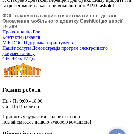
3. Створено додаткові перевірки для функціоналу відкриття та
закриття зміни на касі при використанні
АРІ Cashälot
.
ФОП планують закривати автоматично - деталі
Оновлення мобільного додатку Cashӓlot до версії
19.399
Про компанію
Блог
Контакти
Вакансії
M.E.DOC
Підтримка користувачів
Наші послуги
Демонстрація програм електронного
документообігу
CloudKey
FAQs
Години роботи
Пн - Пт 9:00 - 18:00
Сб - Нд Вихідний
Прийдіть у будь-який з наших офісів і
познайомтеся з нашою чудовою командою!
Підпишіться на нас