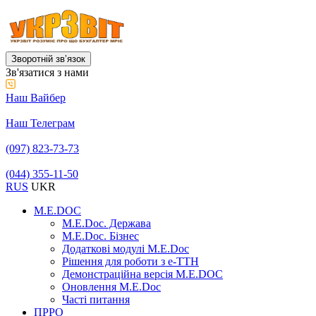
Зворотній звʼязок
Зв'язатися з нами
Наш Вайбер
Наш Телеграм
(097) 823-73-73
(044) 355-11-50
RUS
UKR
M.E.DOC
M.E.Doc. Держава
M.E.Doc. Бізнес
Додаткові модулі M.E.Doc
Рішення для роботи з е-ТТН
Демонстраційна версія M.E.DOC
Оновлення M.E.Doc
Часті питання
ПРРО