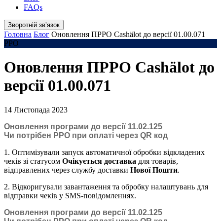
FAQs
Зворотній звʼязок
Головна
Блог
Оновлення ПРРО Cashӓlot до версії 01.00.071
РРО
Оновлення ПРРО Cashӓlot до
версії 01.00.071
14 Листопада 2023
Оновлення програми до версії 11.02.125
Чи потрібен РРО при оплаті через QR код
1. Оптимізували запуск автоматичної обробки відкладених
чеків зі статусом
Очікується доставка
для товарів,
відправлених через службу доставки
Нової Пошти
.
2. Відкоригували завантаження та обробку налаштувань для
відправки чеків у SMS-повідомленнях.
Оновлення програми до версії 11.02.125