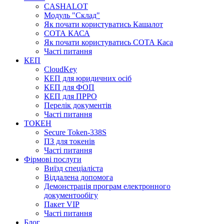
CASHALOT
Модуль "Склад"
Як почати користуватись Кашалот
СОТА КАСА
Як почати користуватись СОТА Каса
Часті питання
КЕП
CloudKey
КЕП для юридичних осіб
КЕП для ФОП
КЕП для ПРРО
Перелік документів
Часті питання
ТОКЕН
Secure Token-338S
ПЗ для токенів
Часті питання
Фірмові послуги
Виїзд спеціаліста
Віддалена допомога
Демонстрація програм електронного
документообігу
Пакет VIP
Часті питання
Блог