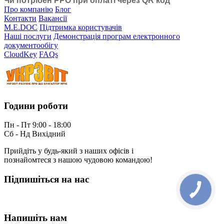
Чи потрібен РРО при оплаті через QR код
Про компанію
Блог
Контакти
Вакансії
M.E.DOC
Підтримка користувачів
Наші послуги
Демонстрація програм електронного
документообігу
CloudKey
FAQs
Години роботи
Пн - Пт 9:00 - 18:00
Сб - Нд Вихідний
Прийдіть у будь-який з наших офісів і
познайомтеся з нашою чудовою командою!
Підпишіться на нас
Напишіть нам