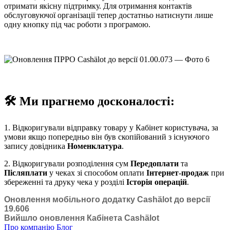
отримати якісну підтримку. Для отримання контактів
обслуговуючої організації тепер достатньо натиснути лише
одну кнопку під час роботи з програмою.
🛠 Ми прагнемо досконалості:
1. Відкоригували відправку товару у Кабінет користувача, за
умови якщо попередньо він був скопійований з існуючого
запису довідника
Номенклатура
.
2. Відкоригували розподілення сум
Передоплати
та
Післяплати
у чеках зі способом оплати
Інтернет-продаж
при
збереженні та друку чека у розділі
Історія операцій
.
Оновлення мобільного додатку Cashӓlot до версії
19.606
Вийшло оновлення Кабінета Cashӓlot
Про компанію
Блог