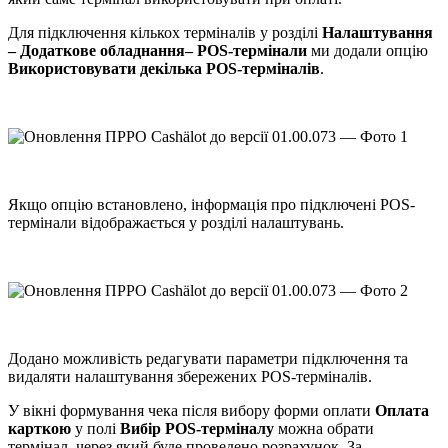
Для підключення кількох терміналів у розділі
Налаштування
– Додаткове обладнання– POS-термінали
ми додали опцію
Використовувати декілька POS-терміналів
.
Якщо опцію встановлено, інформація про підключені POS-
термінали відображається у розділі налаштувань.
Додано можливість редагувати параметри підключення та
видаляти налаштування збережених POS-терміналів.
У вікні формування чека після вибору форми оплати
Оплата
карткою
у полі
Вибір POS-терміналу
можна обрати
термінал, через який буде проведено розрахунок. За