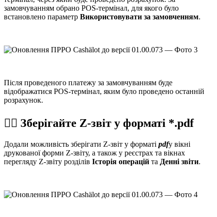
замовчуванням обрано POS-термінал, для якого було
встановлено параметр
Використовувати за замовченням
.
Після проведеного платежу за замовчуванням буде
відображатися POS-термінал, яким було проведено останній
розрахунок.
☝🏻 Зберігайте Z-звіт у форматі *.pdf
Додали можливість зберігати Z-звіт у форматі
pdf
у вікні
друкованої форми Z-звіту, а також у реєстрах та вікнах
перегляду Z-звіту розділів
Історія операцій
та
Денні звіти
.