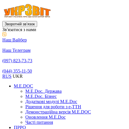
Зворотній звʼязок
Зв'язатися з нами
Наш Вайбер
Наш Телеграм
(097) 823-73-73
(044) 355-11-50
RUS
UKR
M.E.DOC
M.E.Doc. Держава
M.E.Doc. Бізнес
Додаткові модулі M.E.Doc
Рішення для роботи з е-ТТН
Демонстраційна версія M.E.DOC
Оновлення M.E.Doc
Часті питання
ПРРО