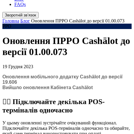
FAQs
Зворотній звʼязок
Головна
Блог
Оновлення ПРРО Cashӓlot до версії 01.00.073
РРО
Оновлення ПРРО Cashӓlot до
версії 01.00.073
19 Грудня 2023
Оновлення мобільного додатку Cashӓlot до версії
19.606
Вийшло оновлення Кабінета Cashӓlot
☝🏻 Підключайте декілька POS-
терміналів одночасно
У цьому оновленні зустрічайте очікуваний функціонал.
Підключайте декілька POS-терміналів одночасно та обирайте,
який саме термінал використовувати при оплаті.