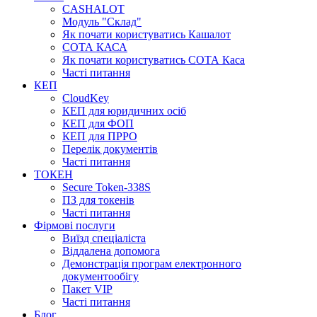
CASHALOT
Модуль "Склад"
Як почати користуватись Кашалот
СОТА КАСА
Як почати користуватись СОТА Каса
Часті питання
КЕП
CloudKey
КЕП для юридичних осіб
КЕП для ФОП
КЕП для ПРРО
Перелік документів
Часті питання
ТОКЕН
Secure Token-338S
ПЗ для токенів
Часті питання
Фірмові послуги
Виїзд спеціаліста
Віддалена допомога
Демонстрація програм електронного
документообігу
Пакет VIP
Часті питання
Блог