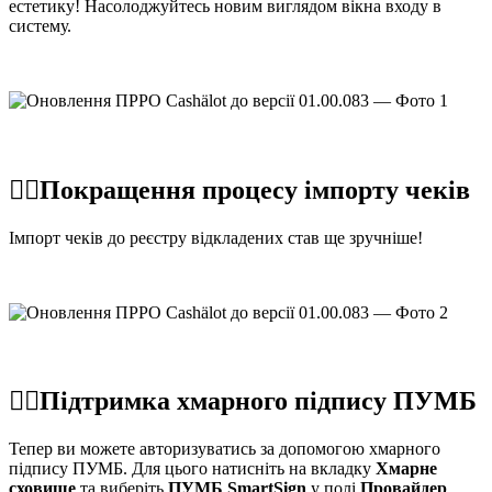
естетику! Насолоджуйтесь новим виглядом вікна входу в
систему.
☝🏻Покращення процесу імпорту чеків
Імпорт чеків до реєстру відкладених став ще зручніше!
☝🏻Підтримка хмарного підпису ПУМБ
Тепер ви можете авторизуватись за допомогою хмарного
підпису ПУМБ. Для цього натисніть на вкладку
Хмарне
сховище
та виберіть
ПУМБ SmartSign
у полі
Провайдер
.