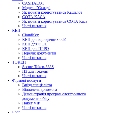
CASHALOT
Модуль "Склад"
Як почати користуватись Кашалот
СОТА КАСА
Як почати користуватись СОТА Каса
Часті питання
КЕП
CloudKey
КЕП для юридичних осіб
КЕП для ФОП
КЕП для ПРРО
Перелік документів
Часті питання
ТОКЕН
Secure Token-338S
ПЗ для токенів
Часті питання
Фірмові послуги
Виїзд спеціаліста
Віддалена допомога
Демонстрація програм електронного
документообігу
Пакет VIP
Часті питання
Блог