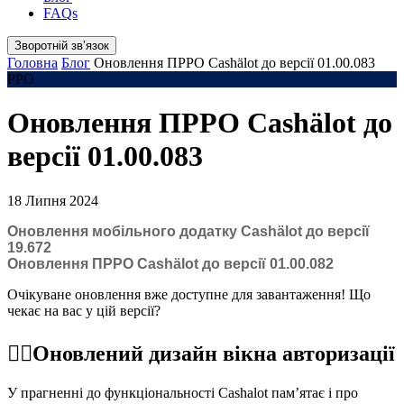
FAQs
Зворотній звʼязок
Головна
Блог
Оновлення ПРРО Cashӓlot до версії 01.00.083
РРО
Оновлення ПРРО Cashӓlot до
версії 01.00.083
18 Липня 2024
Оновлення мобільного додатку Cashӓlot до версії
19.672
Оновлення ПРРО Cashӓlot до версії 01.00.082
Очікуване оновлення вже доступне для завантаження! Що
чекає на вас у цій версії?
☝🏻Оновлений дизайн вікна авторизації
У прагненні до функціональності Cashalot пам’ятає і про