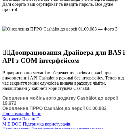
Далі оберіть ваш сертифікат та введіть пароль. Все дуже
просто!
☝🏻Доопрацювання Драйвера для BAS і
API з COM інтерфейсом
Відкориговано механізм збереження готівки в касі при
використанні API Cashalot в режимі без інтерфейсу. Тепер під
час закриття зміни службова видача враховує ліміти,
налаштовані у кабінеті користувача Cashalot.
Оновлення мобільного додатку Cashӓlot до версії
19.672
Оновлення ПРРО Cashӓlot до версії 01.00.082
Про компанію
Блог
Контакти
Вакансії
M.E.DOC
Підтримка користувачів