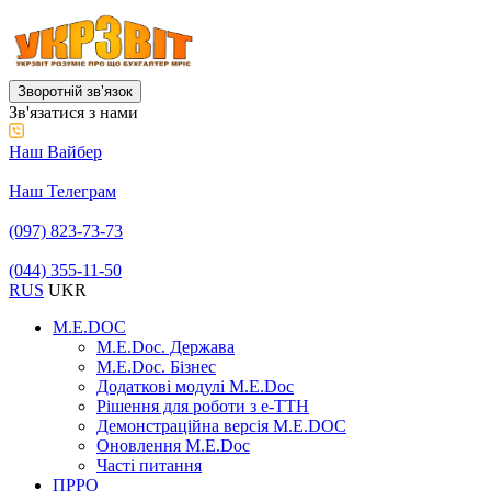
Зворотній звʼязок
Зв'язатися з нами
Наш Вайбер
Наш Телеграм
(097) 823-73-73
(044) 355-11-50
RUS
UKR
M.E.DOC
M.E.Doc. Держава
M.E.Doc. Бізнес
Додаткові модулі M.E.Doc
Рішення для роботи з е-ТТН
Демонстраційна версія M.E.DOC
Оновлення M.E.Doc
Часті питання
ПРРО