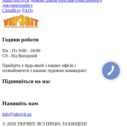
Наші послуги
Демонстрація програм електронного
документообігу
CloudKey
FAQs
Години роботи
Пн - Пт 9:00 - 18:00
Сб - Нд Вихідний
Прийдіть у будь-який з наших офісів і
познайомтеся з нашою чудовою командою!
КНОПКА
ЗВ'ЯЗКУ
Підпишіться на нас
Напишіть нам
info@ukrzvit.ua
© 2026 УКРЗВIТ. ВСI ПРАВА ЗАХИЩЕНI