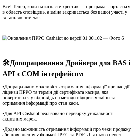
Все! Тепер, коли натискаєте хрестик — програма згортається
в область сповіщень, а зміна закривається без вашої участі у
встановлений час.
🛠️Доопрацювання Драйвера для BAS і
API з COM інтерфейсом
▪️Допрацьовано можливість отримання інформації про час дії
ліцензії ПРРО та термін дії сертифіката касира, яка
повертається у відповідь на методи відкриття зміни та
отримання інформації про стан каси.
▪️Для API Cashalot реалізовано перевірку унікальності
акцизних марок.
▪️Додано можливість отримання інформації про чеки продажу
або повернення у форматі JPEG та PDF. Для цього перед