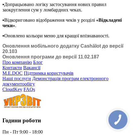
▪️Допрацьовано логіку застосування нових правил
заокруглення сум у ломбардних чеках.
▪️Відкориговано відображення чеків у розділі
«Відкладені
чеки»
.
▪️Оновлено кольори меню для кращої впізнаваності.
Оновлення мобільного додатку Cashӓlot до версії
20.103
Оновлення програми до версії 11.02.187
Про компанію
Блог
Контакти
Вакансії
M.E.DOC
Підтримка користувачів
Наші послуги
Демонстрація програм електронного
документообігу
CloudKey
FAQs
Години роботи
Пн - Пт 9:00 - 18:00