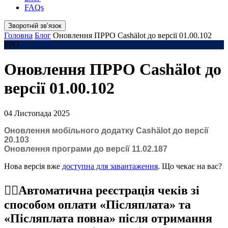
FAQs
Зворотній звʼязок
Головна
Блог
Оновлення ПРРО Cashӓlot до версії 01.00.102
РРО
Оновлення ПРРО Cashӓlot до
версії 01.00.102
04 Листопада 2025
Оновлення мобільного додатку Cashӓlot до версії
20.103
Оновлення програми до версії 11.02.187
Нова версія вже
доступна для завантаження
. Що чекає на вас?
☝🏻Автоматична реєстрація чеків зі
способом оплати «Післяплата» та
«Післяплата повна» після отримання