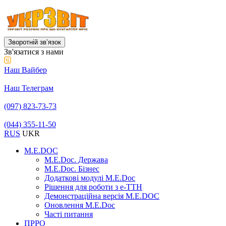
Зворотній звʼязок
Зв'язатися з нами
Наш Вайбер
Наш Телеграм
(097) 823-73-73
(044) 355-11-50
RUS
UKR
M.E.DOC
M.E.Doc. Держава
M.E.Doc. Бізнес
Додаткові модулі M.E.Doc
Рішення для роботи з е-ТТН
Демонстраційна версія M.E.DOC
Оновлення M.E.Doc
Часті питання
ПРРО