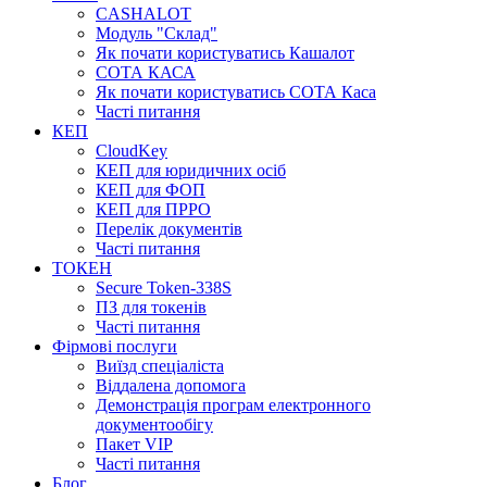
CASHALOT
Модуль "Склад"
Як почати користуватись Кашалот
СОТА КАСА
Як почати користуватись СОТА Каса
Часті питання
КЕП
CloudKey
КЕП для юридичних осіб
КЕП для ФОП
КЕП для ПРРО
Перелік документів
Часті питання
ТОКЕН
Secure Token-338S
ПЗ для токенів
Часті питання
Фірмові послуги
Виїзд спеціаліста
Віддалена допомога
Демонстрація програм електронного
документообігу
Пакет VIP
Часті питання
Блог