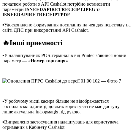
початком роботи з API Cashalot потрібно встановити
параметри
ISNEEDAPIRETRECEIPTJPEG
та
ISNEEDAPIRETRECEIPTPDF
.
▪️Удосконалено формування посилання на чек для перегляду на
сайті ДПС при використанні API Cashalot.
🔥Інші приємності
▪️У налаштуваннях POS-терміналів від Printec з’явився новий
параметр —
«Номер торговця»
.
▪️У робочому місці касира більше не відображаються
господарські одиниці, до яких користувач не має доступу —
лише актуальна інформація під рукою.
▪️Виправлено застосування налаштувань для користувача
отриманих з Кабінету Cashalot.