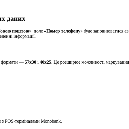
их даних
Новою поштою»
, поле
«Номер телефону»
буде заповнюватися ав
еденні інформації.
ві формати —
57х30
і
40х25
. Це розширює можливості маркування 
и з POS-терміналами Monobank.