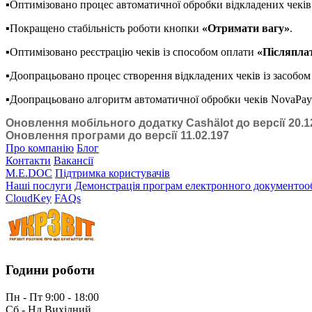
▪️Оптимізовано процес автоматичної обробки відкладених чеків 
▪️Покращено стабільність роботи кнопки
«Отримати вагу»
.
▪️Оптимізовано реєстрацію чеків із способом оплати
«Післяпла
▪️Доопрацьовано процес створення відкладених чеків із засобом
▪️Доопрацьовано алгоритм автоматичної обробки чеків NovaPay 
Оновлення мобільного додатку Cashӓlot до версії 20.1
Оновлення програми до версії 11.02.197
Про компанію
Блог
Контакти
Вакансії
M.E.DOC
Підтримка користувачів
Наші послуги
Демонстрація програм електронного документоо
CloudKey
FAQs
Години роботи
Пн - Пт 9:00 - 18:00
Сб - Нд Вихідний