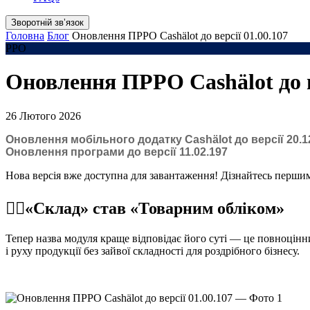
Зворотній звʼязок
Головна
Блог
Оновлення ПРРО Cashӓlot до версії 01.00.107
РРО
Оновлення ПРРО Cashӓlot до ве
26 Лютого 2026
Оновлення мобільного додатку Cashӓlot до версії 20.1
Оновлення програми до версії 11.02.197
Нова версія вже доступна для завантаження! Дізнайтесь першим
☝🏻«Склад» став «Товарним обліком»
Тепер назва модуля краще відповідає його суті — це повноцінни
і руху продукції без зайвої складності для роздрібного бізнесу.