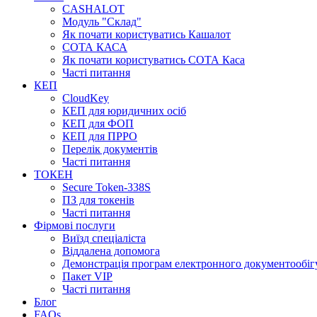
CASHALOT
Модуль "Склад"
Як почати користуватись Кашалот
СОТА КАСА
Як почати користуватись СОТА Каса
Часті питання
КЕП
CloudKey
КЕП для юридичних осіб
КЕП для ФОП
КЕП для ПРРО
Перелік документів
Часті питання
ТОКЕН
Secure Token-338S
ПЗ для токенів
Часті питання
Фірмові послуги
Виїзд спеціаліста
Віддалена допомога
Демонстрація програм електронного документообіг
Пакет VIP
Часті питання
Блог
FAQs