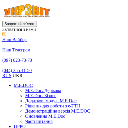
Зворотній звʼязок
Зв'язатися з нами
Наш Вайбер
Наш Телеграм
(097) 823-73-73
(044) 355-11-50
RUS
UKR
M.E.DOC
M.E.Doc. Держава
M.E.Doc. Бізнес
Додаткові модулі M.E.Doc
Рішення для роботи з е-ТТН
Демонстраційна версія M.E.DOC
Оновлення M.E.Doc
Часті питання
ПРРО