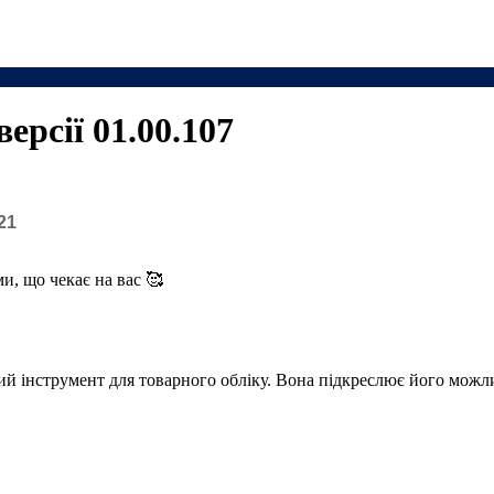
рсії 01.00.107
21
и, що чекає на вас 🥰
й інструмент для товарного обліку. Вона підкреслює його можлив