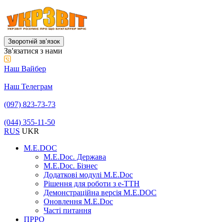
Зворотній звʼязок
Зв'язатися з нами
Наш Вайбер
Наш Телеграм
(097) 823-73-73
(044) 355-11-50
RUS
UKR
M.E.DOC
M.E.Doc. Держава
M.E.Doc. Бізнес
Додаткові модулі M.E.Doc
Рішення для роботи з е-ТТН
Демонстраційна версія M.E.DOC
Оновлення M.E.Doc
Часті питання
ПРРО