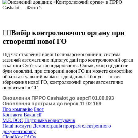
☝🏻
Вибір контролюючого органу при
створенні нової ГО
Під час створення нової Господарської одиниці система
зазвичай автоматично підтягує дані про контролюючий орган
із картки Суб’єкта господарювання. Однак, якщо ці дані не
були оновлені, при створенні нової ГО ви можете самостійно
обрати актуальний варіант з довідника. І бонус — після
збереження нової ГО, контролюючий орган автоматично
оновиться і в СГ.
Оновлення ПРРО Cashӓlot до версії 01.00.093
Оновлення програми до версії 11.02.169
Про компанію
Блог
Контакти
Вакансії
M.E.DOC
Підтримка користувачів
Наші послуги
Демонстрація програм електронного
документообігу
CloudKey
FAQs