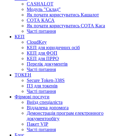
CASHALOT
Модуль "Склад"
Як почати користуватись Кашалот
СОТА КАСА
Як почати користуватись СОТА Каса
Часті питання
КЕП
CloudKey
КЕП для юридичних осіб
КЕП для ФОП
КЕП для ПРРО
Перелік документів
Часті питання
ТОКЕН
Secure Token-338S
ПЗ для токенів
Часті питання
Фірмові послуги
Виїзд спеціаліста
Віддалена допомога
Демонстрація програм електронного
документообігу
Пакет VIP
Часті питання
Блог