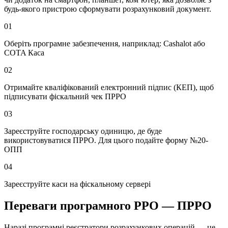
будь-якого пристрою сформувати розрахунковий документ.
01
Оберіть програмне забезпечення, наприклад: Cashalot або
COTA Каса
02
Отримайте кваліфікований електронний підпис (КЕП), щоб
підписувати фіскальний чек ПРРО
03
Зареєструйте господарську одиницю, де буде
використовуватися ПРРО. Для цього подайте форму №20-
ОПП
04
Зареєструйте каси на фіскальному сервері
Переваги програмного PPO — ПРРО
Наразі програмні реєстратори розрахункових операцій — це