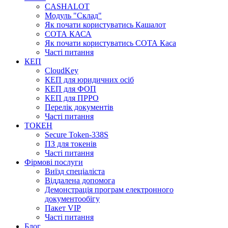
CASHALOT
Модуль "Склад"
Як почати користуватись Кашалот
СОТА КАСА
Як почати користуватись СОТА Каса
Часті питання
КЕП
CloudKey
КЕП для юридичних осіб
КЕП для ФОП
КЕП для ПРРО
Перелік документів
Часті питання
ТОКЕН
Secure Token-338S
ПЗ для токенів
Часті питання
Фірмові послуги
Виїзд спеціаліста
Віддалена допомога
Демонстрація програм електронного
документообігу
Пакет VIP
Часті питання
Блог