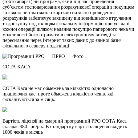
(тобто апарат) чи програма, який під час проведення
суб’єктом господарювання розрахункової операції з покупцем
готівкою чи платіжною карткою на місці проведення
розрахунків забезпечує захищену від зовнішнього втручання
та доступну податківцям фіскальну інформацію про усі дані
кожної операції шляхом надання покупцю паперового чека чи
можливості його отримати в електронному вигляді та
пересилання через Інтернет таких даних до єдиної бази/
фіскального серверу податківці
СОТА КАСА
СОТА Каса не має обмежень за кількістю одночасно
працюючих кас, проте обмежена кількістю чеків, які
фіскалізуються за місяць.
Вартість ліцензії на хмарний програмний РРО СОТА Каса
складає 980 грн/рік. В стандартну вартість ліцензії входить
1000 чеків в місяць