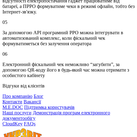
відсутності електропостачання гаджет працюватиме від
батареї, а ПРРО формуватиме чеки в режимі офлайн, тобто без
Інтернет-зв'язку.
05
За допомогою АРІ програмний РРО можна інтегрувати в
автоматизований комплекс, коли фіскальний чек
формуватиметься без залучення оператора
06
Електронний фіскальний чек неможливо “загубити”, за
допомогою QR-коду його в будь-який час можна отримати з
особистого кабінету
Відгуки від клієнтів
Про компанію
Блог
Контакти
Вакансії
M.E.DOC
Підтримка користувачів
Наші послуги
Демонстрація програм електронного
документообігу
CloudKey
FAQs