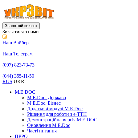
Зворотній звʼязок
Зв'язатися з нами
Наш Вайбер
Наш Телеграм
(097) 823-73-73
(044) 355-11-50
RUS
UKR
M.E.DOC
M.E.Doc. Держава
M.E.Doc. Бізнес
Додаткові модулі M.E.Doc
Рішення для роботи з е-ТТН
Демонстраційна версія M.E.DOC
Оновлення M.E.Doc
Часті питання
ПРРО