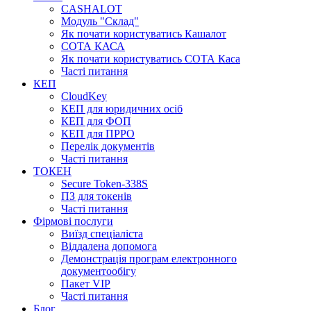
CASHALOT
Модуль "Склад"
Як почати користуватись Кашалот
СОТА КАСА
Як почати користуватись СОТА Каса
Часті питання
КЕП
CloudKey
КЕП для юридичних осіб
КЕП для ФОП
КЕП для ПРРО
Перелік документів
Часті питання
ТОКЕН
Secure Token-338S
ПЗ для токенів
Часті питання
Фірмові послуги
Виїзд спеціаліста
Віддалена допомога
Демонстрація програм електронного
документообігу
Пакет VIP
Часті питання
Блог