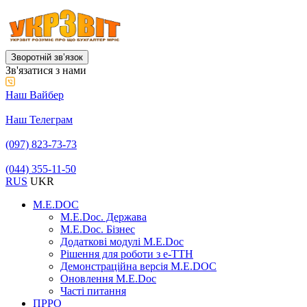
Зворотній звʼязок
Зв'язатися з нами
Наш Вайбер
Наш Телеграм
(097) 823-73-73
(044) 355-11-50
RUS
UKR
M.E.DOC
M.E.Doc. Держава
M.E.Doc. Бізнес
Додаткові модулі M.E.Doc
Рішення для роботи з е-ТТН
Демонстраційна версія M.E.DOC
Оновлення M.E.Doc
Часті питання
ПРРО