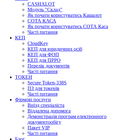
CASHALOT
Модуль "Склад"
Як почати користуватись Кашалот
СОТА КАСА
Як почати користуватись СОТА Каса
Часті питання
КЕП
CloudKey
КЕП для юридичних осіб
КЕП для ФОП
КЕП для ПРРО
Перелік документів
Часті питання
ТОКЕН
Secure Token-338S
ПЗ для токенів
Часті питання
Фірмові послуги
Виїзд спеціаліста
Віддалена допомога
Демонстрація програм електронного
документообігу
Пакет VIP
Часті питання
Блог