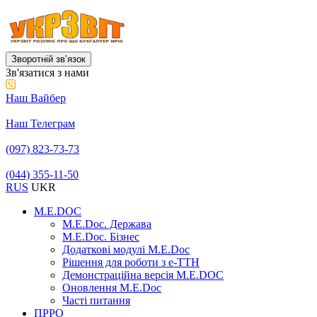
Зворотній звʼязок
Зв'язатися з нами
Наш Вайбер
Наш Телеграм
(097) 823-73-73
(044) 355-11-50
RUS
UKR
M.E.DOC
M.E.Doc. Держава
M.E.Doc. Бізнес
Додаткові модулі M.E.Doc
Рішення для роботи з е-ТТН
Демонстраційна версія M.E.DOC
Оновлення M.E.Doc
Часті питання
ПРРО