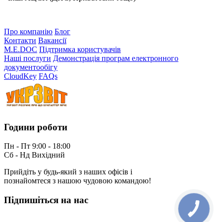
Про компанію
Блог
Контакти
Вакансії
M.E.DOC
Підтримка користувачів
Наші послуги
Демонстрація програм електронного
документообігу
CloudKey
FAQs
Години роботи
Пн - Пт 9:00 - 18:00
Сб - Нд Вихідний
Прийдіть у будь-який з наших офісів і
познайомтеся з нашою чудовою командою!
Підпишіться на нас
КНОПКА
ЗВ'ЯЗКУ