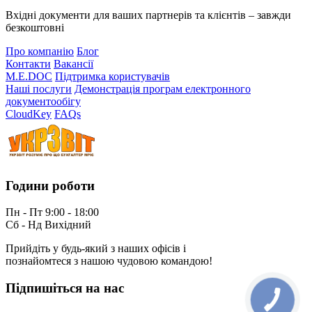
Вхідні документи для ваших партнерів та клієнтів – завжди
безкоштовні
Про компанію
Блог
Контакти
Вакансії
M.E.DOC
Підтримка користувачів
Наші послуги
Демонстрація програм електронного
документообігу
CloudKey
FAQs
Години роботи
Пн - Пт 9:00 - 18:00
Сб - Нд Вихідний
Прийдіть у будь-який з наших офісів і
познайомтеся з нашою чудовою командою!
Підпишіться на нас