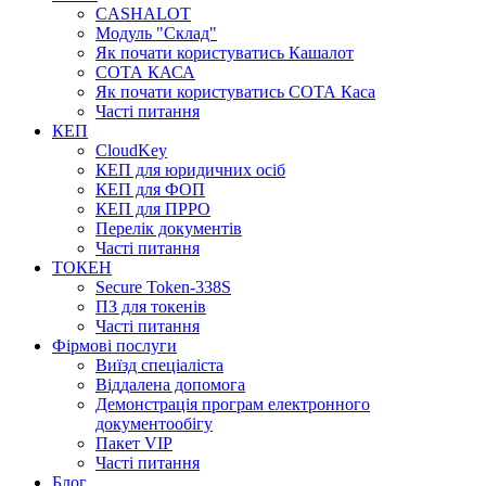
CASHALOT
Модуль "Склад"
Як почати користуватись Кашалот
СОТА КАСА
Як почати користуватись СОТА Каса
Часті питання
КЕП
CloudKey
КЕП для юридичних осіб
КЕП для ФОП
КЕП для ПРРО
Перелік документів
Часті питання
ТОКЕН
Secure Token-338S
ПЗ для токенів
Часті питання
Фірмові послуги
Виїзд спеціаліста
Віддалена допомога
Демонстрація програм електронного
документообігу
Пакет VIP
Часті питання
Блог