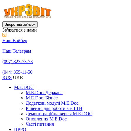
Зворотній звʼязок
Зв'язатися з нами
Наш Вайбер
Наш Телеграм
(097) 823-73-73
(044) 355-11-50
RUS
UKR
M.E.DOC
M.E.Doc. Держава
M.E.Doc. Бізнес
Додаткові модулі M.E.Doc
Рішення для роботи з е-ТТН
Демонстраційна версія M.E.DOC
Оновлення M.E.Doc
Часті питання
ПРРО