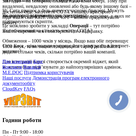
Чи потрібний спеціальний браузер для СОТА?
завгодно – на телефоні, планшеті або комп’ютері. Тому при
видаленні, невдалому оновленні або будь-якому іншому базі –
Ні, Сота працює у будь-якому сучасному браузері. Можуть
достатньо буде запустити СОТА з іншого пристрою і
Як повторно відправити чек покупцеві?
виникнути проблеми із дуже застарілими версіями, у яких не
підв’язати свій КЕП. Після чого – можна продовжувати
підтримуються скрипти.
роботу.
Це можливо зробити у закладці
Операції
– тут потрібно
Яке обмеження на кількість чеків у СОТА?
знайти окремий чек і повторити його відправку.
Обмеження – 1000 чеків у місяць. Якщо ваш обіг перевищує
Сота Каса - ціна модуля враховує його інтеграцію в інтернет-
1000 штук, то ви зможете підвищити тариф до Cashӓlot і
магазин?
додати стільки чеків, скільки потрібно вашій компанії.
Для інтеграції наразі створюється окремий віджет, який
Про компанію
Блог
можливо буде підв’язувати до найпопулярніших адмінок.
Контакти
Вакансії
M.E.DOC
Підтримка користувачів
Наші послуги
Демонстрація програм електронного
документообігу
CloudKey
FAQs
Години роботи
Пн - Пт 9:00 - 18:00