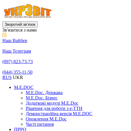
Зворотній звʼязок
Зв'язатися з нами
Наш Вайбер
Наш Телеграм
(097) 823-73-73
(044) 355-11-50
RUS
UKR
M.E.DOC
M.E.Doc. Держава
M.E.Doc. Бізнес
Додаткові модулі M.E.Doc
Рішення для роботи з е-ТТН
Демонстраційна версія M.E.DOC
Оновлення M.E.Doc
Часті питання
ПРРО