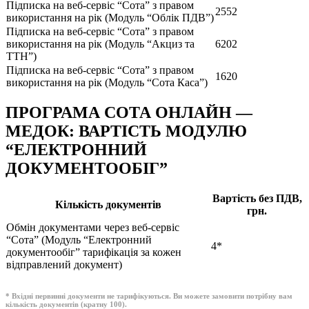
Підписка на веб-сервіс “Сота” з правом
2552
використання на рік (Модуль “Облік ПДВ”)
Підписка на веб-сервіс “Сота” з правом
використання на рік (Модуль “Акциз та
6202
ТТН”)
Підписка на веб-сервіс “Сота” з правом
1620
використання на рік (Модуль “Сота Каса”)
ПРОГРАМА СОТА ОНЛАЙН —
МЕДОК: ВАРТІСТЬ МОДУЛЮ
“ЕЛЕКТРОННИЙ
ДОКУМЕНТООБІГ”
Вартість без ПДВ,
Кількість документів
грн.
Обмін документами через веб-сервіс
“Сота” (Модуль “Електронний
4*
документообіг” тарифікація за кожен
відправлений документ)
* Вхідні первинні документи не тарифікуються. Ви можете замовити потрібну вам
кількість документів (кратну 100).