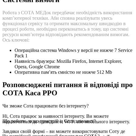
Робота з СОТА МЕДок передбачає необхідність використання
комп’ютерної техніки. Аби сповна реалізувати увесь
функціонал сервісу та отримати максимальну швидкодію в
процесі роботи, необхідно переконатись в тому, що системні
ресурси комп’ютера відповідають рекомендованим вимогам.
Ось ключові:
Операційна система Windows у версії не нижче 7 Service
Pack 1
Наявність браузера: Mozilla Firefox, Internet Explorer,
Opera, Google Chrome
Оперативна пам’ять ємністю не нижче 512 Mb
Розповсюджені питання й відповіді про
СОТА Каса РРО
Чи зможе Сота працювати без інтернету?
Ні, Сота працює за наявності інтернету. Ви можете
Що робити, якщо пристрій із Сота зламався?
підключитися до провідного, Wi-Fi або мобільного інтернету.
Завдяки своїй формі – ви можете використовувати Соту де