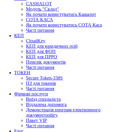
CASHALOT
Модуль "Склад"
Як почати користуватись Кашалот
СОТА КАСА
Як почати користуватись СОТА Каса
Часті питання
КЕП
CloudKey
КЕП для юридичних осіб
КЕП для ФОП
КЕП для ПРРО
Перелік документів
Часті питання
ТОКЕН
Secure Token-338S
ПЗ для токенів
Часті питання
Фірмові послуги
Виїзд спеціаліста
Віддалена допомога
Демонстрація програм електронного
документообігу
Пакет VIP
Часті питання
Блог