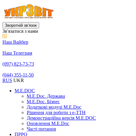
Зворотній звʼязок
Зв'язатися з нами
Наш Вайбер
Наш Телеграм
(097) 823-73-73
(044) 355-11-50
RUS
UKR
M.E.DOC
M.E.Doc. Держава
M.E.Doc. Бізнес
Додаткові модулі M.E.Doc
Рішення для роботи з е-ТТН
Демонстраційна версія M.E.DOC
Оновлення M.E.Doc
Часті питання
ПРРО