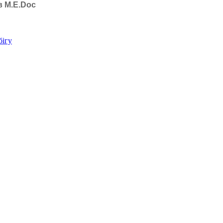
в M.E.Doc
бігу