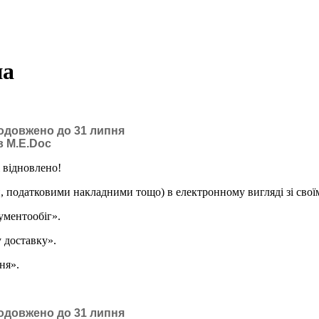
на
одовжено до 31 липня
в M.E.Doc
 відновлено!
 податковими накладними тощо) в електронному вигляді зі свої
ументообіг».
 доставку».
ня».
одовжено до 31 липня