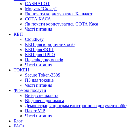
CASHALOT
Модуль "Склад"
Як почати користуватись Кашалот
СОТА КАСА
Як почати користуватись СОТА Каса
Часті питання
КЕП
CloudKey
КЕП для юридичних осіб
КЕП для ФОП
КЕП для ПРРО
Перелік документів
Часті питання
ТОКЕН
Secure Token-338S
ПЗ для токенів
Часті питання
Фірмові послуги
Виїзд спеціаліста
Віддалена допомога
Демонстрація програм електронного документообіг
Пакет VIP
Часті питання
Блог
FAQs