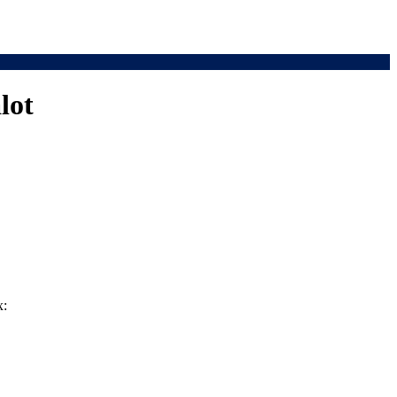
lot
х: