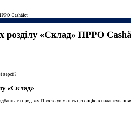
ПРРО Cashӓlot
х розділу «Склад» ПРРО Cashӓ
й версії?
ілу «Склад»
дбання та продажу. Просто увімкніть цю опцію в налаштування