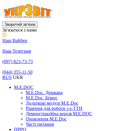
Зворотній звʼязок
Зв'язатися з нами
Наш Вайбер
Наш Телеграм
(097) 823-73-73
(044) 355-11-50
RUS
UKR
M.E.DOC
M.E.Doc. Держава
M.E.Doc. Бізнес
Додаткові модулі M.E.Doc
Рішення для роботи з е-ТТН
Демонстраційна версія M.E.DOC
Оновлення M.E.Doc
Часті питання
ПРРО