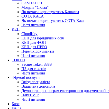
CASHALOT
Модуль "Склад"
Як почати користуватись Кашалот
СОТА КАСА
Як почати користуватись СОТА Каса
Часті питання
КЕП
CloudKey
КЕП для юридичних осіб
КЕП для ФОП
КЕП для ПРРО
Перелік документів
Часті питання
ТОКЕН
Secure Token-338S
ПЗ для токенів
Часті питання
Фірмові послуги
Виїзд спеціаліста
Віддалена допомога
Демонстрація програм електронного документообіг
Пакет VIP
Часті питання
Блог
FAQs