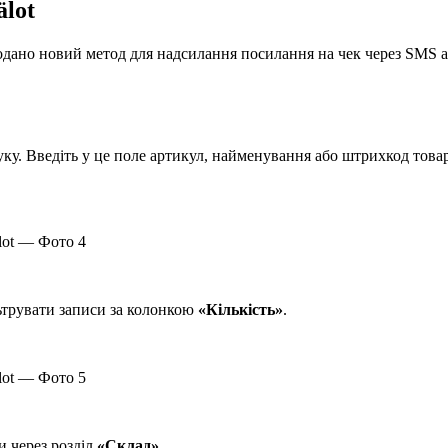
ӓlot
одано новий метод для надсилання посилання на чек через SMS а
ку. Введіть у це поле артикул, найменування або штрихкод товар
ьтрувати записи за колонкою
«Кількість»
.
и через розділ
«Склад»
.