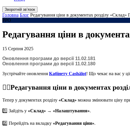
Зворотній звʼязок
Головна
Блог
Редагування ціни в документах розділу «Склад» 
РРО
Редагування ціни в документа
15 Серпня 2025
Оновлення програми до версії 11.02.181
Оновлення програми до версії 11.02.180
Зустрічайте оновлення
Кабінету Cashӓlot
! Що чекає на вас у ці
☝🏻Редагування ціни в документах розд
Тепер у документах розділу
«Склад»
можна змінювати ціну при
1️⃣ Зайдіть у
«Склад» → «Налаштування»
.
2️⃣ Перейдіть на вкладку
«Редагування ціни»
.