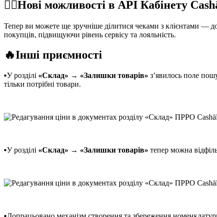
☝🏻Нові можливості в API Кабінету Cash
Тепер ви можете ще зручніше ділитися чеками з клієнтами — д
покупців, підвищуючи рівень сервісу та лояльність.
🔥Інші приємності
▪️У розділі
«Склад» → «Залишки товарів»
з’явилось поле пошу
тільки потрібні товари.
▪️У розділі
«Склад» → «Залишки товарів»
тепер можна відфіл
▪️Допрацьовано механізм створення та збереження номенклатур