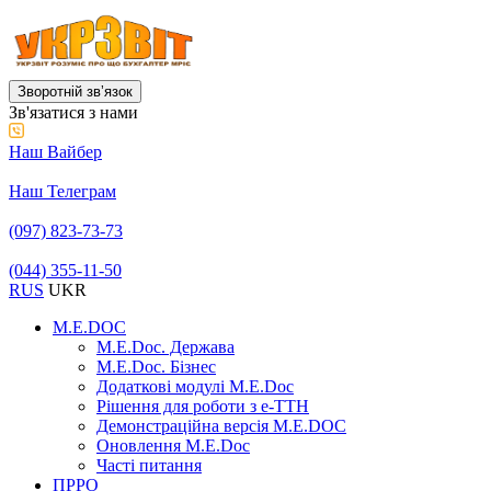
Зворотній звʼязок
Зв'язатися з нами
Наш Вайбер
Наш Телеграм
(097) 823-73-73
(044) 355-11-50
RUS
UKR
M.E.DOC
M.E.Doc. Держава
M.E.Doc. Бізнес
Додаткові модулі M.E.Doc
Рішення для роботи з е-ТТН
Демонстраційна версія M.E.DOC
Оновлення M.E.Doc
Часті питання
ПРРО