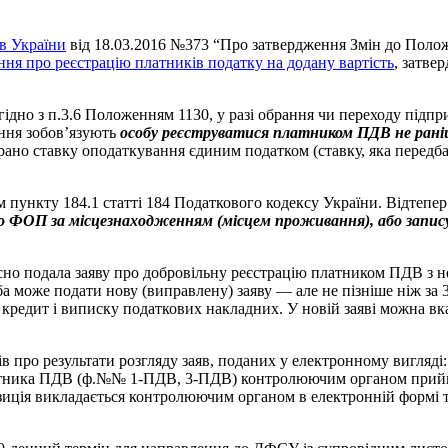
ів України
від 18.03.2016 №373 “Про затвердження Змін до Полож
ня про реєстрацію платників податку на додану вартість
, затве
ідно з п.3.6 Положенням 1130, у разі обрання чи переходу підп
ання зобов’язують
особу реєструватися платником ПДВ не рані
рано ставку оподаткування єдиним податком (ставку, яка передбач
 пункту 184.1 статті 184 Податкового кодексу України. Відтепе
бо
ФОП
за місцезнаходженням (місцем проживання), або запис
но подала заяву про добровільну реєстрацію платником ПДВ з н
оба може подати нову (виправлену) заяву — але не пізніше ніж за 
едит і виписку податкових накладних. У новій заяві можна вказа
про результати розгляду заяв, поданих у електронному вигляді: 
тника ПДВ (ф.№№ 1-ПДВ, 3-ПДВ) контролюючим органом прийнято
озиція викладається контролюючим органом в електронній формі т