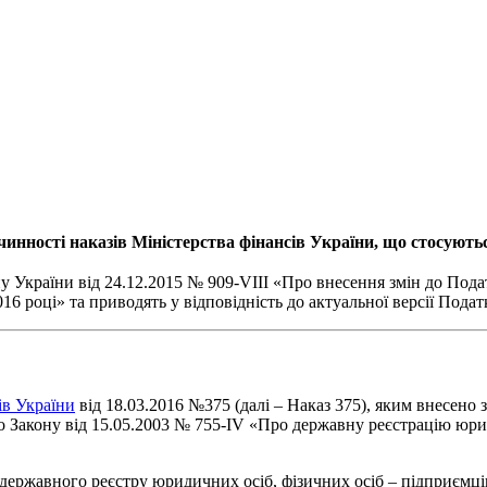
нності наказів Міністерства фінансів України, що стосуються
у України від 24.12.2015 № 909-VIII «Про внесення змін до Пода
 році» та приводять у відповідність до актуальної версії Подат
ів України
від 18.03.2016 №375 (далі – Наказ 375), яким внесено 
 Закону від 15.05.2003 № 755-IV «Про державну реєстрацію юрид
ержавного реєстру юридичних осіб, фізичних осіб – підприємці