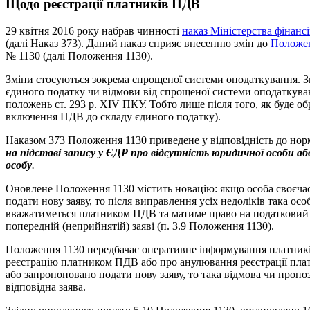
Щодо реєстрації платників ПДВ
29 квітня 2016 року набрав чинності
наказ Міністерства фінанс
(далі Наказ 373). Даний наказ сприяє внесенню змін до
Положен
№ 1130 (далі Положення 1130).
Зміни стосуються зокрема спрощеної системи оподаткування. Зг
єдиного податку чи відмови від спрощеної системи оподаткув
положень ст. 293 р. XIV ПКУ. Тобто лише після того, як буде об
включення ПДВ до складу єдиного податку).
Наказом 373 Положення 1130 приведене у відповідність до норм
на підставі
запису у ЄДР про відсутність юридичної особи а
особу
.
Оновлене Положення 1130 містить новацію: якщо особа своєчас
подати нову заяву, то після виправлення усіх недоліків така ос
вважатиметься платником ПДВ та матиме право на податковий кр
попередній (неприйнятій) заяві (п. 3.9 Положення 1130).
Положення 1130 передбачає оперативне інформування платників 
реєстрацію платником ПДВ або про анулювання реєстрації пла
або запропоновано подати нову заяву, то така відмова чи проп
відповідна заява.