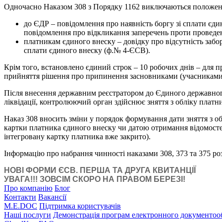
Одночасно Наказом 308 з Порядку 1162 виключаються положенн
до ЄДР – повідомлення про наявність боргу зі сплати є
повідомлення про відкликання заперечень проти проведе
платникам єдиного внеску – довідку про відсутність забор
сплати єдиного внеску (ф.№ 4-ЄСВ).
Крім того, встановлено єдиний строк – 10 робочих днів – для 
прийняття рішення про припинення засновниками (учасниками) 
Після внесення державним реєстратором до Єдиного державного
ліквідації, контролюючий орган здійснює зняття з обліку платн
Наказ 308 вносить зміни у порядок формування дати зняття з обл
картки платника єдиного внеску чи датою отримання відомосте
інтегровану картку платника вже закрито).
Інформацію про набрання чинності наказами 308, 373 та 375 р
НОВІ ФОРМИ ЄСВ. ПЕРША ТА ДРУГА КВИТАНЦІЇ
УВАГА!!! ЗОВСІМ СКОРО НА ПРАВОМ БЕРЕЗІ!
Про компанію
Блог
Контакти
Вакансії
M.E.DOC
Підтримка користувачів
Наші послуги
Демонстрація програм електронного документоо