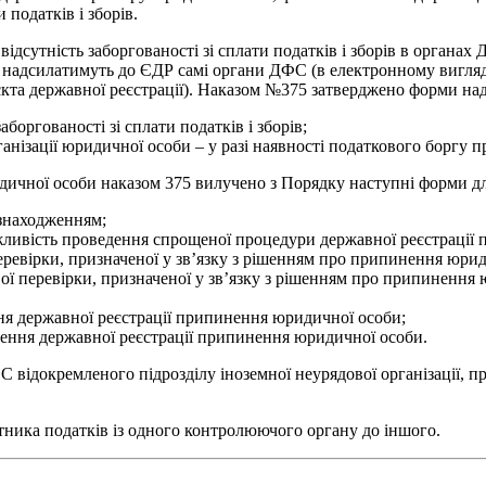
 податків і зборів.
дсутність заборгованості зі сплати податків і зборів в органах 
надсилатимуть до ЄДР самі органи ДФС (в електронному вигляді,
єкта державної реєстрації). Наказом №375 затверджено форми над
боргованості зі сплати податків і зборів;
ізації юридичної особи – у разі наявності податкового боргу п
дичної особи наказом 375 вилучено з Порядку наступні форми д
знаходженням;
ливість проведення спрощеної процедури державної реєстрації
ревірки, призначеної у зв’язку з рішенням про припинення юрид
 перевірки, призначеної у зв’язку з рішенням про припинення 
я державної реєстрації припинення юридичної особи;
ення державної реєстрації припинення юридичної особи.
відокремленого підрозділу іноземної неурядової організації, пред
тника податків із одного контролюючого органу до іншого.