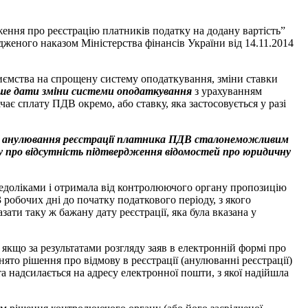
ення про реєстрацію платників податку на додану вартість”
рдженого наказом Міністерства фінансів України від 14.11.2014
риємства на спрощену систему оподаткування, зміни ставки
ше дати зміни системи оподаткування
з урахуванням
ає сплату ПДВ окремо, або ставку, яка застосовується у разі
р
анулювання реєстрації платника ПДВ
стало
неможливим
у про відсутність підтвердження відомостей про юридичну
едоліками і отримала від контролюючого органу пропозицію
3 робочих дні до початку податкового періоду, з якого
ти таку ж бажану дату реєстрації, яка була вказана у
якщо за результатами розгляду заяв в електронній формі про
 рішення про відмову в реєстрації (анулюванні реєстрації)
а надсилається на адресу електронної пошти, з якої надійшла