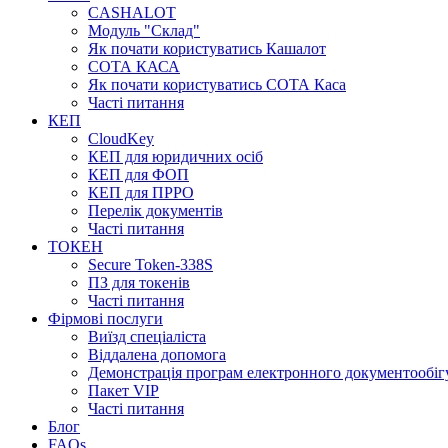
CASHALOT
Модуль "Склад"
Як почати користуватись Кашалот
СОТА КАСА
Як почати користуватись СОТА Каса
Часті питання
КЕП
CloudKey
КЕП для юридичних осіб
КЕП для ФОП
КЕП для ПРРО
Перелік документів
Часті питання
ТОКЕН
Secure Token-338S
ПЗ для токенів
Часті питання
Фірмові послуги
Виїзд спеціаліста
Віддалена допомога
Демонстрація програм електронного документообіг
Пакет VIP
Часті питання
Блог
FAQs