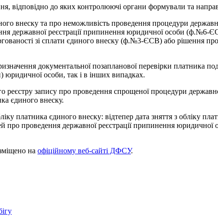
я, відповідно до яких контролюючі органи формували та напра
диного внеску та про неможливість проведення процедури держав
ння державної реєстрації припинення юридичної особи (ф.№6-Є
гованості зі сплати єдиного внеску (ф.№3-ЄСВ) або рішення про в
призначення документальної позапланової перевірки платника пода
юридичної особи, так і в інших випадках.
 реєстру запису про проведення спрощеної процедури державної 
ика єдиного внеску.
іку платника єдиного внеску: відтепер дата зняття з обліку плат
й про проведення державної реєстрації припинення юридичної ос
озміщено на
офіційному веб-сайті ДФСУ
.
бігу