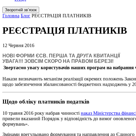
Зворотній звʼязок
Головна
Блог
РЕЄСТРАЦІЯ ПЛАТНИКІВ
РЕЄСТРАЦІЯ ПЛАТНИКІВ
12 Червня 2016
НОВІ ФОРМИ ЄСВ. ПЕРША ТА ДРУГА КВИТАНЦІЇ
УВАГА!!! ЗОВСІМ СКОРО НА ПРАВОМ БЕРЕЗІ!
Звертаємо увагу користувачів наших програм на набрання чи
Накази визначають механізм реалізації окремих положень Закон
щодо забезпечення збалансованості бюджетних надходжень у 2016
Щодо обліку платників податків
10 травня 2016 року набрав чинності
наказ Міністерства фінанс
привели вказаний Порядок у відповідність до вимог оновленого
формувань».
Змінами врегульовано формування та направлення до Єдиного д