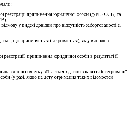
вляли:
ної реєстрації припинення юридичної особи (ф.№5-ЄСВ) та
СВ);
ідмову у видачі довідки про відсутність заборгованості зі
тків, що припиняється (закривається), як у випадках
реєстрації, припинення юридичної особи в результаті її
ника єдиного внеску збігається з датою закриття інтегрованої
оби (у разі, якщо на дату отримання таких відомостей