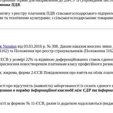
0-денний термін для направлення до ДФСУ із супровідним листо
латника ПДВ
.
итягу з реєстру платників ПДВ сільськогосподарського підприєм
и та технічними культурами; з сільськогосподарськими товарами
ів України
від 03.03.2016 р. № 308. Даним наказом внесено зміни
1162) та Положення про реєстр страхувальників (Положення 1162
 ЕСВ у розмірі 22% та відміною диференційованих ставок єдиног
 присвоєння новоствореним платникам класу професійного ризик
зокрема, форми 2-ЄСВ Повідомлення про взяття на облік платник
ті про відсутність (наявність) заборгованості із сплати єдиног
ганом в порядку інформаційної взаємодії між ЄДР та інфор
ості за формою № 11-ЄСВ, разом із додатком надсилаються (видають