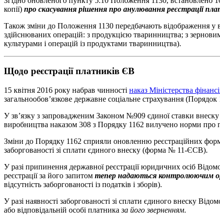
Згідно оновленого пункту 5.10 Положення 1130, встановлено 1
копії)
про скасування рішення про анулювання реєстрації п
Також зміни до Положення 1130 передбачають відображення у в
здійснюваних операцій: з продукцією тваринництва; з зерновим
культурами і операцій із продуктами тваринництва).
Щодо реєстрації платників ЄВ
15 квітня 2016 року набрав чинності
наказ Міністерства фінанс
загальнообов’язкове державне соціальне страхування (Порядок 
У зв’язку з запровадженим Законом №909 єдиної ставки внеску
виробництва наказом 308 з Порядку 1162 вилучено норми про
Зміни до Порядку 1162 сприяли оновленню реєстраційних форм, 
заборгованості зі сплати єдиного внеску (форма № 11-ЄСВ).
У разі припинення державної реєстрації юридичних осіб Відомос
реєстрації за його запитом
тепер надаються контролюючим ор
відсутність заборгованості із податків і зборів).
У разі наявності заборгованості зі сплати єдиного внеску Відом
або відповідальній особі платника
за його зверненням
.