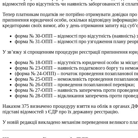
відомостей про відсутність чи наявність заборгованості зі сплати
Тепер платникам податків не потрібно отримувати довідки про ві
припинення юридичної особи, оскільки відповідну інформацію 
кредиторами своїх вимог, або у день отримання запиту від суб’
форма № 30-ОПП – відомості про відсутність (наявність) за
форма № 31-ОПП – відомості про узгодження плану реорган
У зв’язку зі спрощенням процедури реєстрації припинення юри
форма № 18-ОПП – відсутність юридичної особи за місце
форма № 23-ОПП – наявність податкового боргу та немож
(форма № 24-ОПП) – початок проведення позапланової пе
форма № 25-ОПП – неможливість проведення позапланової
форма № 26-ОПП – проведення позапланової перевірки;
форма № 27-ОПП – наявність заперечень проти проведенн
форма № 28-ОПП – відкликання заперечень проти провед
Наказом 375 визначено процедуру взяття на облік в органах ДФС 
підставі відомостей з ЄДР про їх державну реєстрацію.
У новій редакції викладено механізм переведення великого пла