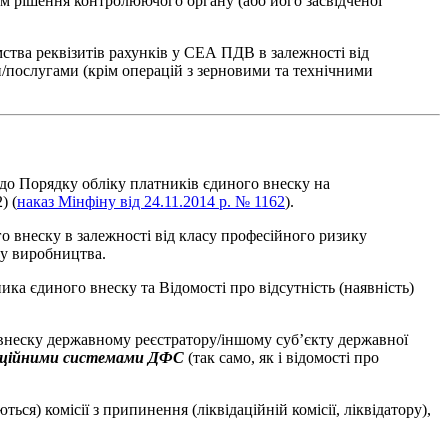
м рішення контролюючого органу (або його засвідченої
ства реквізитів рахунків у СЕА ПДВ в залежності від
/послугами (крім операцій з зерновими та технічними
 до Порядку обліку платників єдиного внеску на
) (
наказ Мінфіну від 24.11.2014 р. № 1162
).
о внеску в залежності від класу професійного ризику
у виробництва.
а єдиного внеску та Відомості про відсутність (наявність)
о внеску державному реєстратору/іншому суб’єкту державної
маційними системами ДФС
(так само, як і відомості про
ся) комісії з припинення (ліквідаційній комісії, ліквідатору),