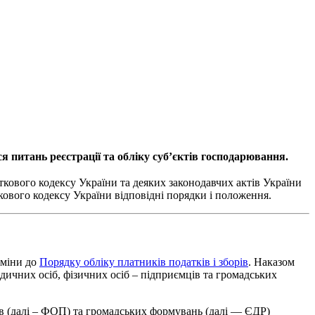
 питань реєстрації та обліку суб’єктів господарювання.
ткового кодексу України та деяких законодавчих актів України
кового кодексу України відповідні порядки і положення.
зміни до
Порядку обліку платників податків і зборів
. Наказом
ичних осіб, фізичних осіб – підприємців та громадських
в (далі – ФОП) та громадських формувань (далі — ЄДР)