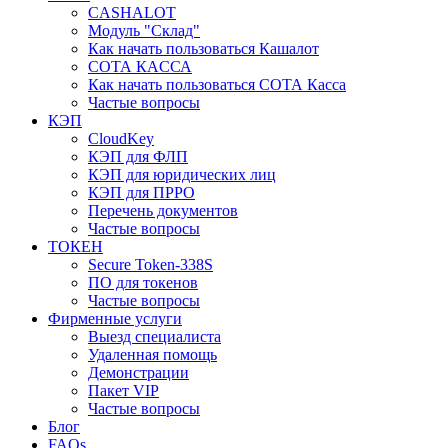
CASHALOT
Модуль "Склад"
Как начать пользоваться Кашалот
СОТА КАCСА
Как начать пользоваться СОТА Касса
Частые вопросы
КЭП
CloudKey
КЭП для ФЛП
КЭП для юридических лиц
КЭП для ПРРО
Перечень документов
Частые вопросы
ТОКЕН
Secure Token-338S
ПО для токенов
Частые вопросы
Фирменные услуги
Выезд специалиста
Удаленная помощь
Демонстрации
Пакет VIP
Частые вопросы
Блог
FAQs