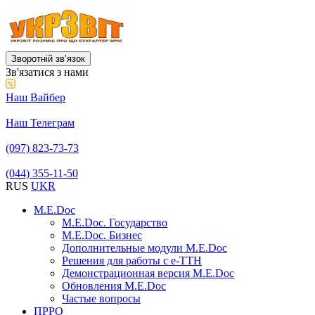
Зворотній звʼязок
Зв'язатися з нами
Наш Вайбер
Наш Телеграм
(097) 823-73-73
(044) 355-11-50
RUS
UKR
M.E.Doc
M.E.Doc. Государство
M.E.Doc. Бизнес
Дополнительные модули M.E.Doc
Решения для работы с е-ТТН
Демонстрационная версия M.E.Doc
Обновления M.E.Doc
Частые вопросы
ПРРО