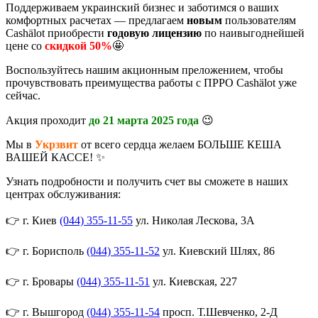
Поддерживаем украинский бизнес и заботимся о ваших
комфортных расчетах — предлагаем
новым
пользователям
Cashӓlot приобрести
годовую лицензию
по наивыгоднейшей
цене со
скидкой 50%
🤩
Воспользуйтесь нашим акционным преложением, чтобы
прочувствовать преимущества работы с ПРРО Cashӓlot уже
сейчас.
Акция проходит
до 21 марта 2025 года
😉
Мы в
Укрзвит
от всего сердца желаем БОЛЬШЕ КЕША
ВАШЕЙ КАССЕ! ✨
Узнать подробности и получить счет вы сможете в наших
центрах обслуживания:
👉 г. Киев
(044) 355-11-55
ул. Николая Лескова, 3А
👉 г. Борисполь
(044) 355-11-52
ул. Киевский Шлях, 86
👉 г. Бровары
(044) 355-11-51
ул. Киевская, 227
👉 г. Вышгород
(044) 355-11-54
просп. Т.Шевченко, 2-Д