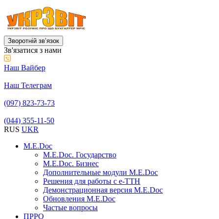
Зворотній звʼязок
Зв'язатися з нами
Наш Вайбер
Наш Телеграм
(097) 823-73-73
(044) 355-11-50
RUS
UKR
M.E.Doc
M.E.Doc. Государство
M.E.Doc. Бизнес
Дополнительные модули M.E.Doc
Решения для работы с е-ТТН
Демонстрационная версия M.E.Doc
Обновления M.E.Doc
Частые вопросы
ПРРО