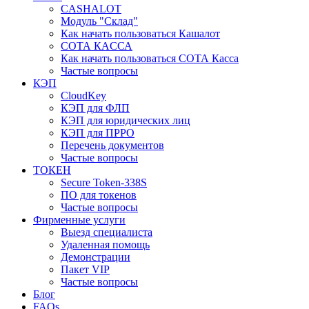
CASHALOT
Модуль "Склад"
Как начать пользоваться Кашалот
СОТА КАCСА
Как начать пользоваться СОТА Касса
Частые вопросы
КЭП
CloudKey
КЭП для ФЛП
КЭП для юридических лиц
КЭП для ПРРО
Перечень документов
Частые вопросы
ТОКЕН
Secure Token-338S
ПО для токенов
Частые вопросы
Фирменные услуги
Выезд специалиста
Удаленная помощь
Демонстрации
Пакет VIP
Частые вопросы
Блог
FAQs