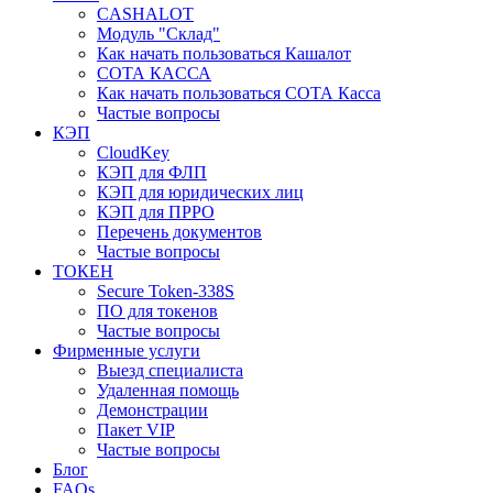
CASHALOT
Модуль "Склад"
Как начать пользоваться Кашалот
СОТА КАCСА
Как начать пользоваться СОТА Касса
Частые вопросы
КЭП
CloudKey
КЭП для ФЛП
КЭП для юридических лиц
КЭП для ПРРО
Перечень документов
Частые вопросы
ТОКЕН
Secure Token-338S
ПО для токенов
Частые вопросы
Фирменные услуги
Выезд специалиста
Удаленная помощь
Демонстрации
Пакет VIP
Частые вопросы
Блог
FAQs