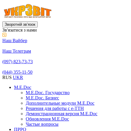
Зворотній звʼязок
Зв'язатися з нами
Наш Вайбер
Наш Телеграм
(097) 823-73-73
(044) 355-11-50
RUS
UKR
M.E.Doc
M.E.Doc. Государство
M.E.Doc. Бизнес
Дополнительные модули M.E.Doc
Решения для работы с е-ТТН
Демонстрационная версия M.E.Doc
Обновления M.E.Doc
Частые вопросы
ПРРО