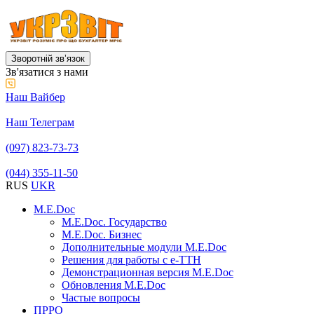
Зворотній звʼязок
Зв'язатися з нами
Наш Вайбер
Наш Телеграм
(097) 823-73-73
(044) 355-11-50
RUS
UKR
M.E.Doc
M.E.Doc. Государство
M.E.Doc. Бизнес
Дополнительные модули M.E.Doc
Решения для работы с е-ТТН
Демонстрационная версия M.E.Doc
Обновления M.E.Doc
Частые вопросы
ПРРО