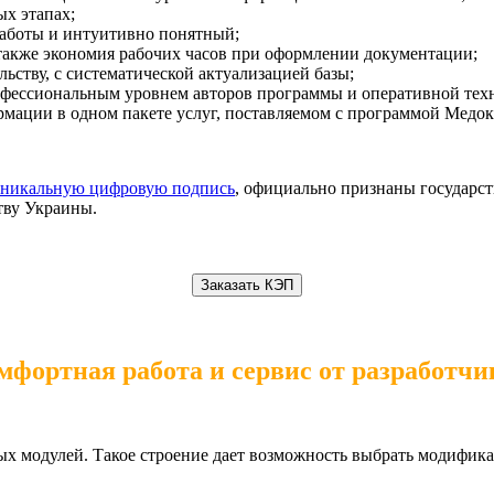
ых этапах;
аботы и интуитивно понятный;
также экономия рабочих часов при оформлении документации;
ьству, с систематической актуализацией базы;
офессиональным уровнем авторов программы и оперативной те
ации в одном пакете услуг, поставляемом с программой Медок
уникальную цифровую подпись
, официально признаны государс
тву Украины.
Заказать КЭП
мфортная работа и сервис от разработчи
ьных модулей. Такое строение дает возможность выбрать модиф