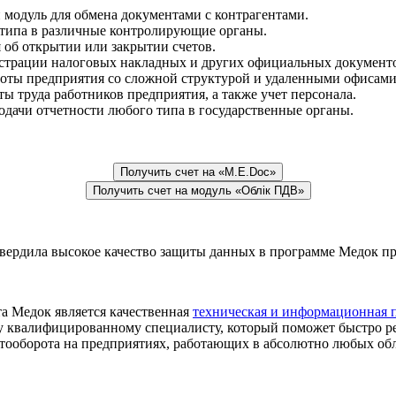
модуль для обмена документами с контрагентами.
типа в различные контролирующие органы.
 об открытии или закрытии счетов.
истрации налоговых накладных и других официальных документо
оты предприятия со сложной структурой и удаленными офисами
ы труда работников предприятия, а также учет персонала.
дачи отчетности любого типа в государственные органы.
Получить счет на «M.E.Doc»
Получить счет на модуль «Облік ПДВ»
вердила высокое качество защиты данных в программе Медок п
 Медок является качественная
техническая и информационная 
у квалифицированному специалисту, который поможет быстро р
ооборота на предприятиях, работающих в абсолютно любых обла