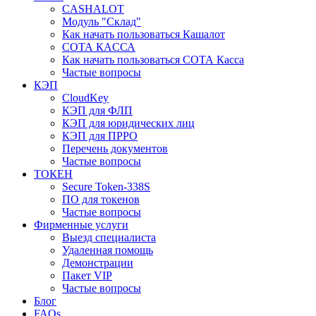
CASHALOT
Модуль "Склад"
Как начать пользоваться Кашалот
СОТА КАCСА
Как начать пользоваться СОТА Касса
Частые вопросы
КЭП
CloudKey
КЭП для ФЛП
КЭП для юридических лиц
КЭП для ПРРО
Перечень документов
Частые вопросы
ТОКЕН
Secure Token-338S
ПО для токенов
Частые вопросы
Фирменные услуги
Выезд специалиста
Удаленная помощь
Демонстрации
Пакет VIP
Частые вопросы
Блог
FAQs