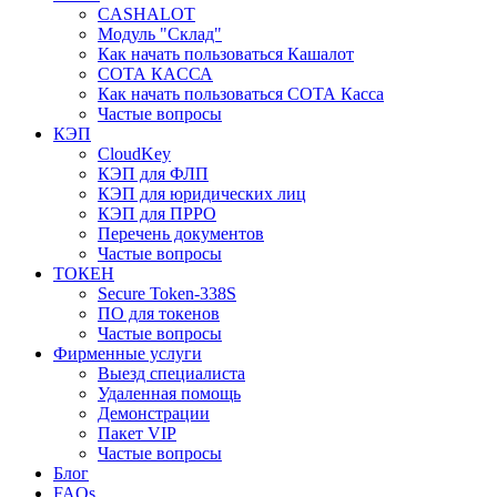
CASHALOT
Модуль "Склад"
Как начать пользоваться Кашалот
СОТА КАCСА
Как начать пользоваться СОТА Касса
Частые вопросы
КЭП
CloudKey
КЭП для ФЛП
КЭП для юридических лиц
КЭП для ПРРО
Перечень документов
Частые вопросы
ТОКЕН
Secure Token-338S
ПО для токенов
Частые вопросы
Фирменные услуги
Выезд специалиста
Удаленная помощь
Демонстрации
Пакет VIP
Частые вопросы
Блог
FAQs