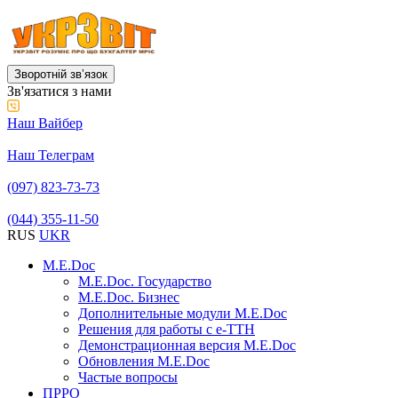
Зворотній звʼязок
Зв'язатися з нами
Наш Вайбер
Наш Телеграм
(097) 823-73-73
(044) 355-11-50
RUS
UKR
M.E.Doc
M.E.Doc. Государство
M.E.Doc. Бизнес
Дополнительные модули M.E.Doc
Решения для работы с е-ТТН
Демонстрационная версия M.E.Doc
Обновления M.E.Doc
Частые вопросы
ПРРО