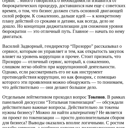
сервис”. Много говорилось о необходимости избавится от
бюрократических процедур, доставшихся нам еще с советских
времен, о том, что бизнес должен стать основной двигающей
силой реформ. К сожалению, дальше идей — к конкретному
плану действий со сроками и датами, как всегда, дело не
дошло. Но концепция диджитализации для снижения уровня
бюрократии — это отличный путь. Главное — начать по нему
двигаться.
Василий Задворный, гендиректор “Прозорро” рассказывал о
сервисе, которым он управляет и тем, как открытость закупок
влияет на уровень коррупции и прочее. Стоит признать, что
Прозорро — отличный сервис, который, к сожалению,
слишком легко обойти при коррупционной деятельности.
Однако, если рассматривать его не как инструмент
противодействия коррупции, но как фонарик, с помощью
которого эти проявления можно обнаружить — то понимаем,
что действительно — они делают большое дело.
Отдельным лейтмотивом проходил вопрос
Токенов
. В рамках
панельной дискуссии “Тотальная токенизация” — обсуждали
действительно важные вопросы. Действительно ли токены
нужны бизнесу? Можно ли найти альтернативу? Не является
ли проект по токенизации — просто дополнительным сбором
для бизнеса? Выводы оказались вполне логичными. С ростом
онлайн сервисов, а особенно курсом на диджитализацию всех