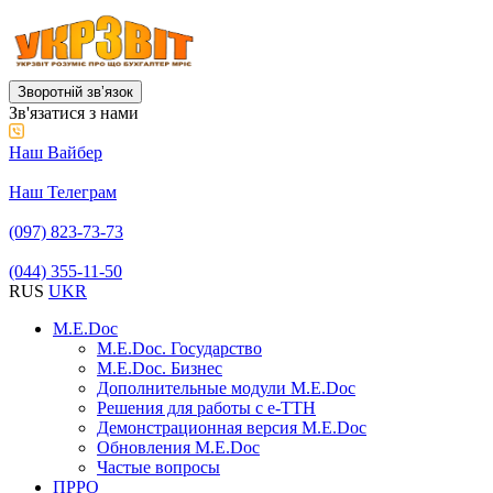
Зворотній звʼязок
Зв'язатися з нами
Наш Вайбер
Наш Телеграм
(097) 823-73-73
(044) 355-11-50
RUS
UKR
M.E.Doc
M.E.Doc. Государство
M.E.Doc. Бизнес
Дополнительные модули M.E.Doc
Решения для работы с е-ТТН
Демонстрационная версия M.E.Doc
Обновления M.E.Doc
Частые вопросы
ПРРО