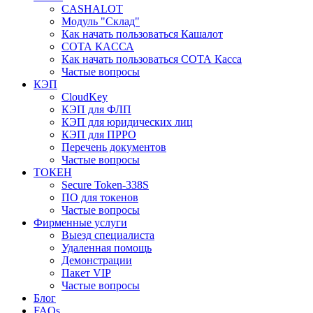
CASHALOT
Модуль "Склад"
Как начать пользоваться Кашалот
СОТА КАCСА
Как начать пользоваться СОТА Касса
Частые вопросы
КЭП
CloudKey
КЭП для ФЛП
КЭП для юридических лиц
КЭП для ПРРО
Перечень документов
Частые вопросы
ТОКЕН
Secure Token-338S
ПО для токенов
Частые вопросы
Фирменные услуги
Выезд специалиста
Удаленная помощь
Демонстрации
Пакет VIP
Частые вопросы
Блог
FAQs