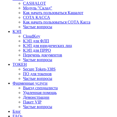
CASHALOT
Модуль "Склад"
Как начать пользоваться Кашалот
СОТА КАCСА
Как начать пользоваться СОТА Касса
Частые вопросы
КЭП
CloudKey
КЭП для ФЛП
КЭП для юридических лиц
КЭП для ПРРО
Перечень документов
Частые вопросы
ТОКЕН
Secure Token-338S
ПО для токенов
Частые вопросы
Фирменные услуги
Выезд специалиста
Удаленная помощь
Демонстрации
Пакет VIP
Частые вопросы
Блог
FAQs