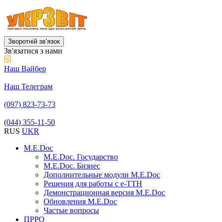
Зворотній звʼязок
Зв'язатися з нами
Наш Вайбер
Наш Телеграм
(097) 823-73-73
(044) 355-11-50
RUS
UKR
M.E.Doc
M.E.Doc. Государство
M.E.Doc. Бизнес
Дополнительные модули M.E.Doc
Решения для работы с е-ТТН
Демонстрационная версия M.E.Doc
Обновления M.E.Doc
Частые вопросы
ПРРО