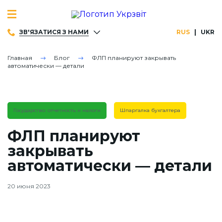
ЗВ'ЯЗАТИСЯ З НАМИ
RUS
UKR
Наш Вайбер
Главная
Блог
ФЛП планируют закрывать
автоматически — детали
Наш Телеграм
(097) 823-73-73
Государство: отчетность и налоги
Шпаргалка бухгалтера
(044) 355-11-50
ФЛП планируют
закрывать
автоматически — детали
20 июня 2023