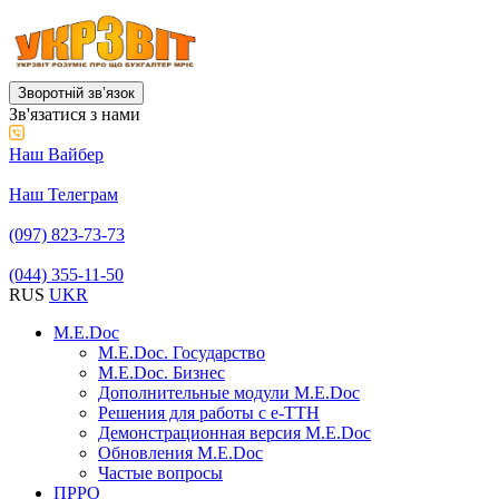
Зворотній звʼязок
Зв'язатися з нами
Наш Вайбер
Наш Телеграм
(097) 823-73-73
(044) 355-11-50
RUS
UKR
M.E.Doc
M.E.Doc. Государство
M.E.Doc. Бизнес
Дополнительные модули M.E.Doc
Решения для работы с е-ТТН
Демонстрационная версия M.E.Doc
Обновления M.E.Doc
Частые вопросы
ПРРО