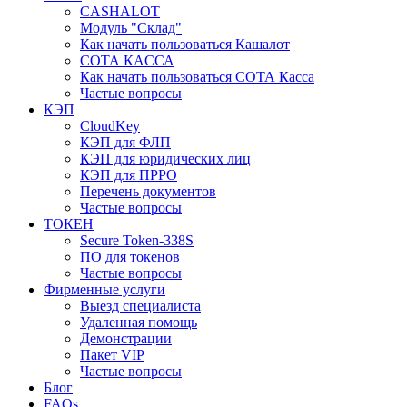
CASHALOT
Модуль "Склад"
Как начать пользоваться Кашалот
СОТА КАCСА
Как начать пользоваться СОТА Касса
Частые вопросы
КЭП
CloudKey
КЭП для ФЛП
КЭП для юридических лиц
КЭП для ПРРО
Перечень документов
Частые вопросы
ТОКЕН
Secure Token-338S
ПО для токенов
Частые вопросы
Фирменные услуги
Выезд специалиста
Удаленная помощь
Демонстрации
Пакет VIP
Частые вопросы
Блог
FAQs