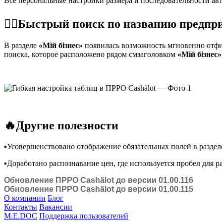
Все персональные настройки размера и последовательности ав
☝🏻Быстрый поиск по названию предпр
В разделе
«Мій бізнес»
появилась возможность мгновенно отфил
поиска, которое расположено рядом смзаголовком
«Мій бізнес»
🔥Другие полезности
▪️
Усовершенствовано отображение обязательных полей в разде
▪️Доработано распознавание цен, где используется пробел для 
Обновление ПРРО Cashӓlot до версии 01.00.116
Обновление ПРРО Cashӓlot до версии 01.00.115
О компании
Блог
Контакты
Вакансии
M.E.DOC
Поддержка пользователей