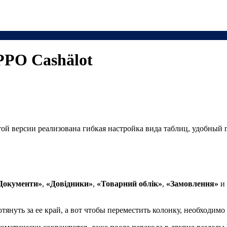
РРО Cashӓlot
этой версии реализована гибкая настройка вида таблиц, удобный
Документи»
,
«Довідники»
,
«Товарний облік»
,
«Замовлення»
и
януть за ее край, а вот чтобы переместить колонку, необходимо 