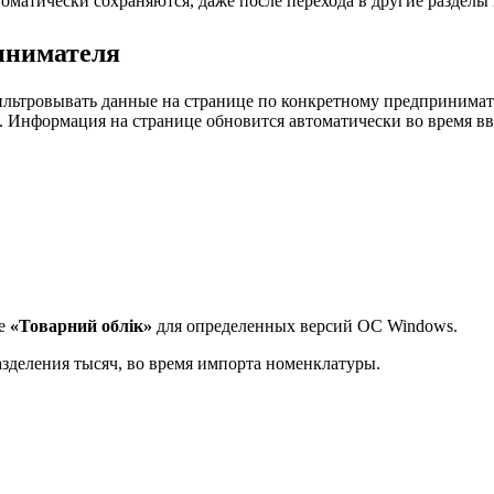
томатически сохраняются, даже после перехода в другие раздел
инимателя
ьтровывать данные на странице по конкретному предпринимател
. Информация на странице обновится автоматически во время вв
ле
«Товарний облік»
для определенных версий ОС Windows.
разделения тысяч, во время импорта номенклатуры.