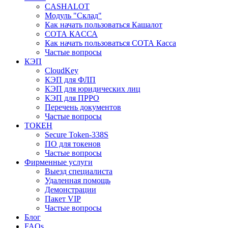
CASHALOT
Модуль "Склад"
Как начать пользоваться Кашалот
СОТА КАCСА
Как начать пользоваться СОТА Касса
Частые вопросы
КЭП
CloudKey
КЭП для ФЛП
КЭП для юридических лиц
КЭП для ПРРО
Перечень документов
Частые вопросы
ТОКЕН
Secure Token-338S
ПО для токенов
Частые вопросы
Фирменные услуги
Выезд специалиста
Удаленная помощь
Демонстрации
Пакет VIP
Частые вопросы
Блог
FAQs