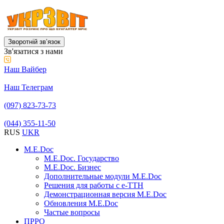
Зворотній звʼязок
Зв'язатися з нами
Наш Вайбер
Наш Телеграм
(097) 823-73-73
(044) 355-11-50
RUS
UKR
M.E.Doc
M.E.Doc. Государство
M.E.Doc. Бизнес
Дополнительные модули M.E.Doc
Решения для работы с е-ТТН
Демонстрационная версия M.E.Doc
Обновления M.E.Doc
Частые вопросы
ПРРО