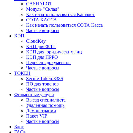
CASHALOT
Модуль "Склад"
Как начать пользоваться Кашалот
СОТА КАCСА
Как начать пользоваться СОТА Касса
Частые вопросы
КЭП
CloudKey
КЭП для ФЛП
КЭП для юридических лиц
КЭП для ПРРО
Перечень документов
Частые вопросы
ТОКЕН
Secure Token-338S
ПО для токенов
Частые вопросы
Фирменные услуги
Выезд специалиста
Удаленная помощь
Демонстрации
Пакет VIP
Частые вопросы
Блог
FAQs