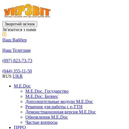
Зворотній звʼязок
Зв'язатися з нами
Наш Вайбер
Наш Телеграм
(097) 823-73-73
(044) 355-11-50
RUS
UKR
M.E.Doc
M.E.Doc. Государство
M.E.Doc. Бизнес
Дополнительные модули M.E.Doc
Решения для работы с е-ТТН
Демонстрационная версия M.E.Doc
Обновления M.E.Doc
Частые вопросы
ПРРО