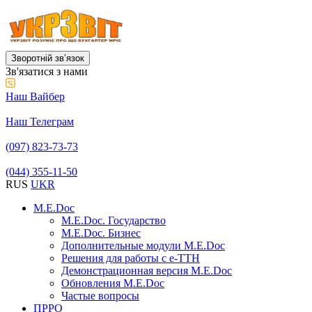
Зворотній звʼязок
Зв'язатися з нами
Наш Вайбер
Наш Телеграм
(097) 823-73-73
(044) 355-11-50
RUS
UKR
M.E.Doc
M.E.Doc. Государство
M.E.Doc. Бизнес
Дополнительные модули M.E.Doc
Решения для работы с е-ТТН
Демонстрационная версия M.E.Doc
Обновления M.E.Doc
Частые вопросы
ПРРО