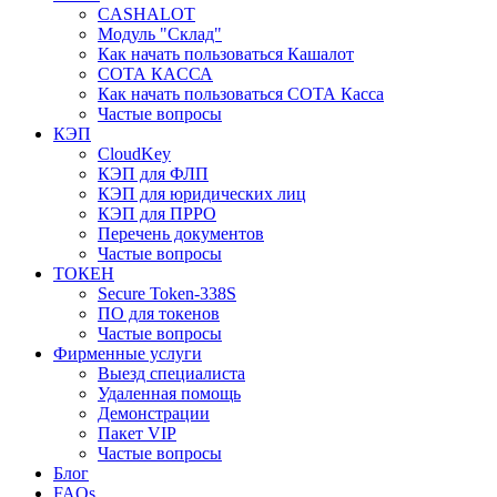
CASHALOT
Модуль "Склад"
Как начать пользоваться Кашалот
СОТА КАCСА
Как начать пользоваться СОТА Касса
Частые вопросы
КЭП
CloudKey
КЭП для ФЛП
КЭП для юридических лиц
КЭП для ПРРО
Перечень документов
Частые вопросы
ТОКЕН
Secure Token-338S
ПО для токенов
Частые вопросы
Фирменные услуги
Выезд специалиста
Удаленная помощь
Демонстрации
Пакет VIP
Частые вопросы
Блог
FAQs