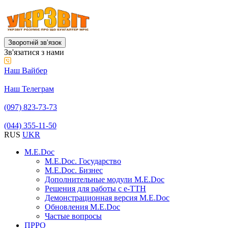
Зворотній звʼязок
Зв'язатися з нами
Наш Вайбер
Наш Телеграм
(097) 823-73-73
(044) 355-11-50
RUS
UKR
M.E.Doc
M.E.Doc. Государство
M.E.Doc. Бизнес
Дополнительные модули M.E.Doc
Решения для работы с е-ТТН
Демонстрационная версия M.E.Doc
Обновления M.E.Doc
Частые вопросы
ПРРО