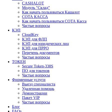
CASHALOT
Модуль "Склад"
Как начать пользоваться Кашалот
СОТА КАCСА
Как начать пользоваться СОТА Касса
Частые вопросы
КЭП
CloudKey
КЭП для ФЛП
КЭП для юридических лиц
КЭП для ПРРО
Перечень документов
Частые вопросы
ТОКЕН
Secure Token-338S
ПО для токенов
Частые вопросы
Фирменные услуги
Выезд специалиста
Удаленная помощь
Демонстрации
Пакет VIP
Частые вопросы
Блог
FAQs