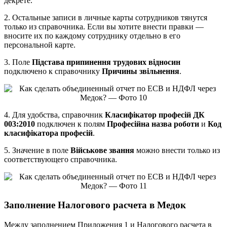
декрете.
2. Остальные записи в личные карты сотрудников тянутся
только из справочника. Если вы хотите внести правки —
вносите их по каждому сотруднику отдельно в его
персональной карте.
3. Поле
Підстава припинення трудових відносин
подключено к справочнику
Причины звільнення
.
4. Для удобства, справочник
Класифікатор професій ДК
003:2010
подключен к полям
Професійна назва роботи
и
Код
класифікатора професій
.
5. Значение в поле
Військове звання
можно внести только из
соответствующего справочника.
Заполнение Налогового расчета в Медок
Между заполнением Приложения 1 и Налогового расчета в