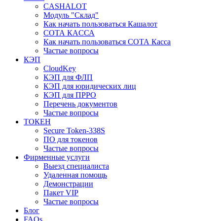
CASHALOT
Модуль "Склад"
Как начать пользоваться Кашалот
СОТА КАCСА
Как начать пользоваться СОТА Касса
Частые вопросы
КЭП
CloudKey
КЭП для ФЛП
КЭП для юридических лиц
КЭП для ПРРО
Перечень документов
Частые вопросы
ТОКЕН
Secure Token-338S
ПО для токенов
Частые вопросы
Фирменные услуги
Выезд специалиста
Удаленная помощь
Демонстрации
Пакет VIP
Частые вопросы
Блог
FAQs