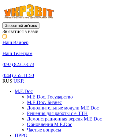
Зворотній звʼязок
Зв'язатися з нами
Наш Вайбер
Наш Телеграм
(097) 823-73-73
(044) 355-11-50
RUS
UKR
M.E.Doc
M.E.Doc. Государство
M.E.Doc. Бизнес
Дополнительные модули M.E.Doc
Решения для работы с е-ТТН
Демонстрационная версия M.E.Doc
Обновления M.E.Doc
Частые вопросы
ПРРО