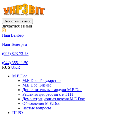
Зворотній звʼязок
Зв'язатися з нами
Наш Вайбер
Наш Телеграм
(097) 823-73-73
(044) 355-11-50
RUS
UKR
M.E.Doc
M.E.Doc. Государство
M.E.Doc. Бизнес
Дополнительные модули M.E.Doc
Решения для работы с е-ТТН
Демонстрационная версия M.E.Doc
Обновления M.E.Doc
Частые вопросы
ПРРО