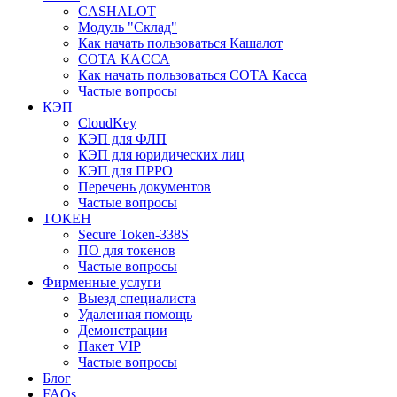
CASHALOT
Модуль "Склад"
Как начать пользоваться Кашалот
СОТА КАCСА
Как начать пользоваться СОТА Касса
Частые вопросы
КЭП
CloudKey
КЭП для ФЛП
КЭП для юридических лиц
КЭП для ПРРО
Перечень документов
Частые вопросы
ТОКЕН
Secure Token-338S
ПО для токенов
Частые вопросы
Фирменные услуги
Выезд специалиста
Удаленная помощь
Демонстрации
Пакет VIP
Частые вопросы
Блог
FAQs