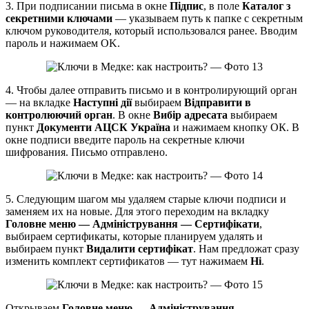
3. При подписании письма в окне
Підпис
, в поле
Каталог з
секретними ключами
— указываем путь к папке с секретным
ключом руководителя, который использовался ранее. Вводим
пароль и нажимаем OK.
4. Чтобы далее отправить письмо и в контролирующий орган
— на вкладке
Наступні дії
выбираем
Відправити в
контролюючий орган
. В окне
Вибір адресата
выбираем
пункт
Документи АЦСК Україна
и нажимаем кнопку ОК. В
окне подписи введите пароль на секретные ключи
шифрования. Письмо отправлено.
5. Следующим шагом мы удаляем старые ключи подписи и
заменяем их на новые. Для этого переходим на вкладку
Головне меню — Адміністрування — Сертифікати
,
выбираем сертификаты, которые планируем удалять и
выбираем пункт
Видалити сертифікат
. Нам предложат сразу
изменить комплект сертификатов — тут нажимаем
Ні
.
Открываем
Головне меню — Адміністрування —