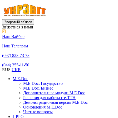
Зворотній звʼязок
Зв'язатися з нами
Наш Вайбер
Наш Телеграм
(097) 823-73-73
(044) 355-11-50
RUS
UKR
M.E.Doc
M.E.Doc. Государство
M.E.Doc. Бизнес
Дополнительные модули M.E.Doc
Решения для работы с е-ТТН
Демонстрационная версия M.E.Doc
Обновления M.E.Doc
Частые вопросы
ПРРО