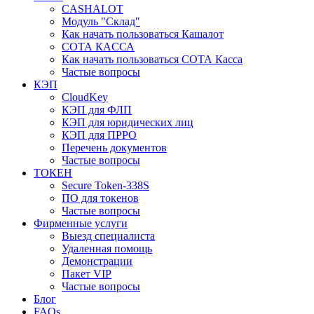
CASHALOT
Модуль "Склад"
Как начать пользоваться Кашалот
СОТА КАCСА
Как начать пользоваться СОТА Касса
Частые вопросы
КЭП
CloudKey
КЭП для ФЛП
КЭП для юридических лиц
КЭП для ПРРО
Перечень документов
Частые вопросы
ТОКЕН
Secure Token-338S
ПО для токенов
Частые вопросы
Фирменные услуги
Выезд специалиста
Удаленная помощь
Демонстрации
Пакет VIP
Частые вопросы
Блог
FAQs