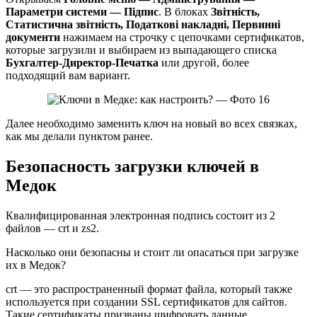
Параметри системи — Підпис
. В блоках
Звітність,
Статистична звітність, Податкові накладні, Первинні
документи
нажимаем на строчку с цепочками сертификатов,
которые загрузили и выбираем из выпадающего списка
Бухгалтер-Директор-Печатка
или другой, более
подходящий вам вариант.
Далее необходимо заменить ключ на новый во всех связках,
как мы делали пунктом ранее.
Безопасность загрузки ключей в
Медок
Квалифицированная электронная подпись состоит из 2
файлов — crt и zs2.
Насколько они безопасны и стоит ли опасаться при загрузке
их в Медок?
crt — это распространенный формат файла, который также
используется при создании SSL сертификатов для сайтов.
Такие сертификаты призваны шифровать данные,