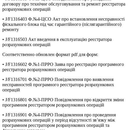
договору про технічне обслуговування та ремонт реєстратора
розрахункових операцій
• J/F1316403 Ф.№4-ЦСО Акт про встановлення несправності
фіскального блока під час гарантійного (післягарантійного)
ремонту
• J/F1316503 Акт введення в експлуатацію реєстратора
розрахункових операцій
Соответственно обновлен формат pdf для форм:
• J/F1316602 Ф.№1-ПРРО Заява про реєстрацію програмного
реєстратора розрахункових операцій
• J/F1316701 Ф.№2-ПРРО Повідомлення про виявлення
несправностей програмного реєстратора розрахункових
операцій
• J/F1316801 Ф.№3-ПРРО Повідомлення про відкриття зміни
програмним реєстратором розрахункових операцій
• J/F1316901 Ф.№4-ПРРО Повідомлення про проведення
розрахункових операцій у період відсутності зв’язку між
програмним реєстратором розрахункових операцій та