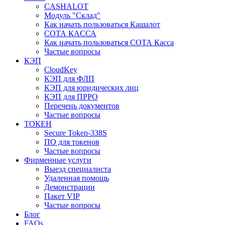
CASHALOT
Модуль "Склад"
Как начать пользоваться Кашалот
СОТА КАCСА
Как начать пользоваться СОТА Касса
Частые вопросы
КЭП
CloudKey
КЭП для ФЛП
КЭП для юридических лиц
КЭП для ПРРО
Перечень документов
Частые вопросы
ТОКЕН
Secure Token-338S
ПО для токенов
Частые вопросы
Фирменные услуги
Выезд специалиста
Удаленная помощь
Демонстрации
Пакет VIP
Частые вопросы
Блог
FAQs