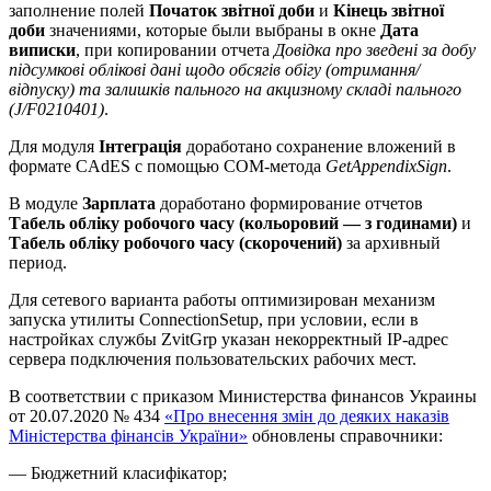
заполнение полей
Початок звітної доби
и
Кінець звітної
доби
значениями, которые были выбраны в окне
Дата
виписки
, при копировании отчета
Довідка про зведені за добу
підсумкові облікові дані щодо обсягів обігу (отримання/
відпуску) та залишків пального на акцизному складі пального
(J/F0210401)
.
Для модуля
Інтеграція
доработано сохранение вложений в
формате CAdES с помощью COM-метода
GetAppendixSign
.
В модуле
Зарплата
доработано формирование отчетов
Табель обліку робочого часу (кольоровий — з годинами)
и
Табель обліку робочого часу (скорочений)
за архивный
период.
Для сетевого варианта работы оптимизирован механизм
запуска утилиты ConnectionSetup, при условии, если в
настройках службы ZvitGrp указан некорректный IP-адрес
сервера подключения пользовательских рабочих мест.
В соответствии с приказом Министерства финансов Украины
от 20.07.2020 № 434
«Про внесення змін до деяких наказів
Міністерства фінансів України»
обновлены справочники:
— Бюджетний класифікатор;