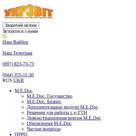
Зворотній звʼязок
Зв'язатися з нами
Наш Вайбер
Наш Телеграм
(097) 823-73-73
(044) 355-11-50
RUS
UKR
M.E.Doc
M.E.Doc. Государство
M.E.Doc. Бизнес
Дополнительные модули M.E.Doc
Решения для работы с е-ТТН
Демонстрационная версия M.E.Doc
Обновления M.E.Doc
Частые вопросы
ПРРО