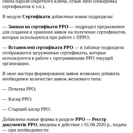
смена пароля секретного ключа, отзыв либо блокировка
сертификатов и т.п.).
В модуле
Сертифікати
добавлены новые подразделы:
—
Заявки на сертифікати РРО
— подраздел предназначен
для создания и хранения заявок на получение сертификатов,
которые используются при работе с ПРРО;
—
Встановлені сертифікати РРО
— в таблице подраздела
отображаются загруженные сертификаты, которые
используются в работе с программными РРО текущей
организации.
В окне мастера формирования заявок возможно добавить
необходимое количество заявок желаемого типа:
— Печатка РРО;
— Касир РРО;
— Старший касир РРО.
Добавлены новые формы в разделе
РРО — Реєстр
документів РРО
, введены в действие с 01.08.2020 р., подача
— при необходимости: