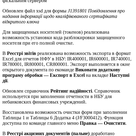
фіскальним сервером
Обновлен файл xsd для формы
J1391801 Повідомлення про
надання інформації щодо кваліфікованого сертифіката
відкритого ключа
Для защищенных носителей (токенов) реализована
возможность установки кода разблокировки защищенного
носителя при его полной очистке.
В
Реєстрі звітів
реализована возможность экспорта в формат
Excel для отчетов НФУ в НБУ: IR400001, IR600001, IR740001,
IR780001, IR800001, CR800001. Экспорт выполняется в окне
открытого документа по екоманде
Виконати додаткову
програму обробки — Експорт в Excel
на вкладке
Наступні
дії
.
Обновлен справочник
Рейтинг надійності
. Справочник
используется при заполнении отчетности в НБУ для
небанковских финансовых учреждений.
Восстановлена возможность очистки форм при заполнении
Таблицы 1 и Таблицы 6 Додатка 4 (J/F3000412). Функция
доступна по команде главного меню
Правка — Очистити
.
В
Реєстрі акцизних документів (пальне)
доработано