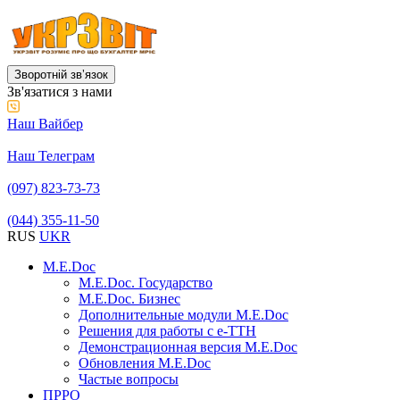
Зворотній звʼязок
Зв'язатися з нами
Наш Вайбер
Наш Телеграм
(097) 823-73-73
(044) 355-11-50
RUS
UKR
M.E.Doc
M.E.Doc. Государство
M.E.Doc. Бизнес
Дополнительные модули M.E.Doc
Решения для работы с е-ТТН
Демонстрационная версия M.E.Doc
Обновления M.E.Doc
Частые вопросы
ПРРО