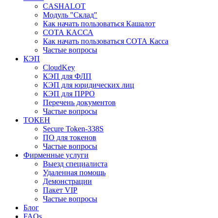
CASHALOT
Модуль "Склад"
Как начать пользоваться Кашалот
СОТА КАCСА
Как начать пользоваться СОТА Касса
Частые вопросы
КЭП
CloudKey
КЭП для ФЛП
КЭП для юридических лиц
КЭП для ПРРО
Перечень документов
Частые вопросы
ТОКЕН
Secure Token-338S
ПО для токенов
Частые вопросы
Фирменные услуги
Выезд специалиста
Удаленная помощь
Демонстрации
Пакет VIP
Частые вопросы
Блог
FAQs