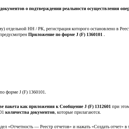
 документов о подтверждении реальности осуществления опер
му) отдельной НН / РК, регистрация которого остановлено в Рее
 предусмотрен
Приложение по форме J (F) 1360101
.
по форме J (F) 1360101
.
аве пакета как приложения к Сообщение J (F) 1312601
при это
601
количества документов
, которые прилагаются
.
аздел «Отчетность — Реестр отчетов» и нажать «Создать отчет» 