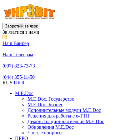
Зворотній звʼязок
Зв'язатися з нами
Наш Вайбер
Наш Телеграм
(097) 823-73-73
(044) 355-11-50
RUS
UKR
M.E.Doc
M.E.Doc. Государство
M.E.Doc. Бизнес
Дополнительные модули M.E.Doc
Решения для работы с е-ТТН
Демонстрационная версия M.E.Doc
Обновления M.E.Doc
Частые вопросы
ПРРО