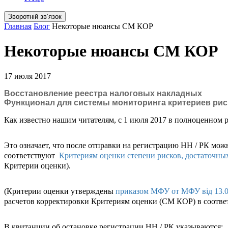
Зворотній звʼязок
Главная
Блог
Некоторые нюансы СМ КОР
Некоторые нюансы СМ КОР
17 июля 2017
Восстановление реестра налоговых накладных
Функционал для системы мониторинга критериев рис
Как известно нашим читателям, с 1 июля 2017 в полноценном 
Это означает, что после отправки на регистрацию НН / РК мож
соответствуют
Критериям оценки степени рисков, достаточных
Критерии оценки).
(Критерии оценки утверждены
приказом МФУ от МФУ від 13.
расчетов корректировки Критериям оценки (СМ КОР) в соотве
В квитанции об остановке регистрации НН / РК указываются: