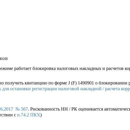
ков
режиме работает блокировка налоговых накладных и расчетов к
но получить квитанцию по форме J (F) 1490901 о блокировании 
 для остановки регистрации налоговой накладной / расчета кор
06.2017 № 567
. Рискованность НН / РК оценивается автоматиче
тствии с
п.74.2 ПКУ
.)