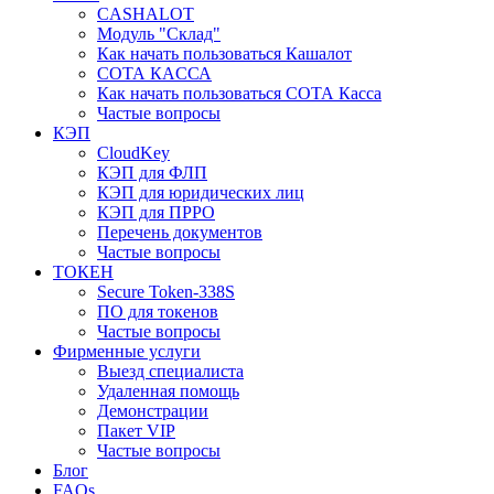
CASHALOT
Модуль "Склад"
Как начать пользоваться Кашалот
СОТА КАCСА
Как начать пользоваться СОТА Касса
Частые вопросы
КЭП
CloudKey
КЭП для ФЛП
КЭП для юридических лиц
КЭП для ПРРО
Перечень документов
Частые вопросы
ТОКЕН
Secure Token-338S
ПО для токенов
Частые вопросы
Фирменные услуги
Выезд специалиста
Удаленная помощь
Демонстрации
Пакет VIP
Частые вопросы
Блог
FAQs