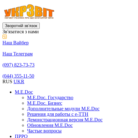
Зворотній звʼязок
Зв'язатися з нами
Наш Вайбер
Наш Телеграм
(097) 823-73-73
(044) 355-11-50
RUS
UKR
M.E.Doc
M.E.Doc. Государство
M.E.Doc. Бизнес
Дополнительные модули M.E.Doc
Решения для работы с е-ТТН
Демонстрационная версия M.E.Doc
Обновления M.E.Doc
Частые вопросы
ПРРО