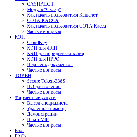
CASHALOT
Модуль "Склад"
Как начать пользоваться Кашалот
СОТА КАCСА
Как начать пользоваться СОТА Касса
Частые вопросы
КЭП
CloudKey
КЭП для ФЛП
КЭП для юридических лиц
КЭП для ПРРО
Перечень документов
Частые вопросы
ТОКЕН
Secure Token-338S
ПО для токенов
Частые вопросы
Фирменные услуги
Выезд специалиста
Удаленная помощь
Демонстрации
Пакет VIP
Частые вопросы
Блог
FAQs