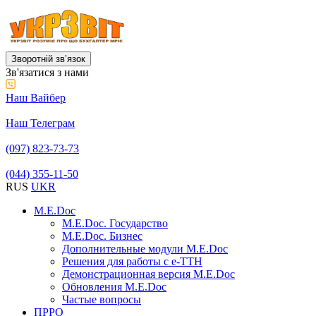
Зворотній звʼязок
Зв'язатися з нами
Наш Вайбер
Наш Телеграм
(097) 823-73-73
(044) 355-11-50
RUS
UKR
M.E.Doc
M.E.Doc. Государство
M.E.Doc. Бизнес
Дополнительные модули M.E.Doc
Решения для работы с е-ТТН
Демонстрационная версия M.E.Doc
Обновления M.E.Doc
Частые вопросы
ПРРО