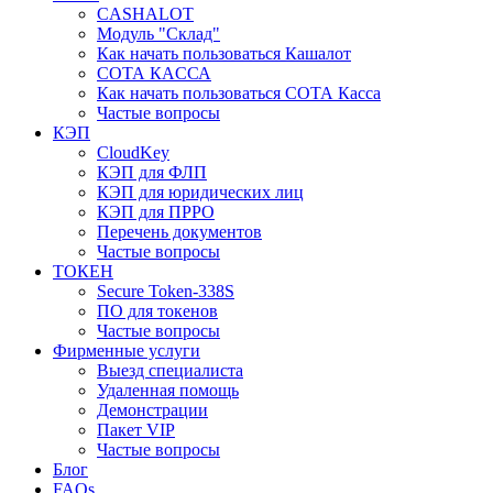
CASHALOT
Модуль "Склад"
Как начать пользоваться Кашалот
СОТА КАCСА
Как начать пользоваться СОТА Касса
Частые вопросы
КЭП
CloudKey
КЭП для ФЛП
КЭП для юридических лиц
КЭП для ПРРО
Перечень документов
Частые вопросы
ТОКЕН
Secure Token-338S
ПО для токенов
Частые вопросы
Фирменные услуги
Выезд специалиста
Удаленная помощь
Демонстрации
Пакет VIP
Частые вопросы
Блог
FAQs