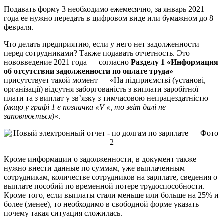
Подавать форму 3 необходимо ежемесячно, за январь 2021
года ее нужно передать в цифровом виде или бумажном до 8
февраля.
Что делать предприятию, если у него нет задолженности
перед сотрудниками? Также подавать отчетность. Это
нововведение 2021 года — согласно
Разделу 1 «Информация
об отсутствии задолженности по оплате труда»
присутствует такой момент — «На підприємстві (установі,
організації) відсутня заборгованість з виплати заробітної
плати та з виплат у зв’язку з тимчасовою непрацездатністю
(якщо у графі 1 є позначка «V «, то звіт далі не
заповнюється)
«.
Кроме информации о задолженности, в документ также
нужно внести данные по суммам, уже выплаченным
сотрудникам, количестве сотрудников на зарплате, сведения о
выплате пособий по временной потере трудоспособности.
Кроме того, если выплаты стали меньше или больше на 25% и
более (менее), то необходимо в свободной форме указать
почему такая ситуация сложилась.