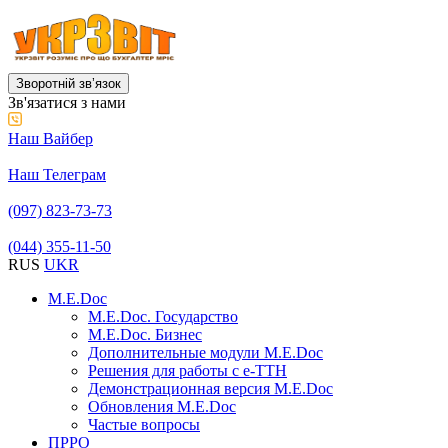
Зворотній звʼязок
Зв'язатися з нами
Наш Вайбер
Наш Телеграм
(097) 823-73-73
(044) 355-11-50
RUS
UKR
M.E.Doc
M.E.Doc. Государство
M.E.Doc. Бизнес
Дополнительные модули M.E.Doc
Решения для работы с е-ТТН
Демонстрационная версия M.E.Doc
Обновления M.E.Doc
Частые вопросы
ПРРО