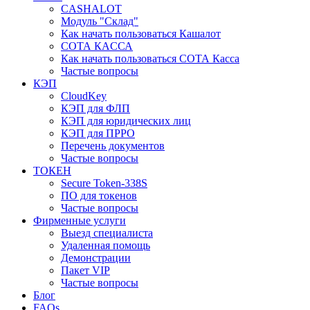
CASHALOT
Модуль "Склад"
Как начать пользоваться Кашалот
СОТА КАCСА
Как начать пользоваться СОТА Касса
Частые вопросы
КЭП
CloudKey
КЭП для ФЛП
КЭП для юридических лиц
КЭП для ПРРО
Перечень документов
Частые вопросы
ТОКЕН
Secure Token-338S
ПО для токенов
Частые вопросы
Фирменные услуги
Выезд специалиста
Удаленная помощь
Демонстрации
Пакет VIP
Частые вопросы
Блог
FAQs