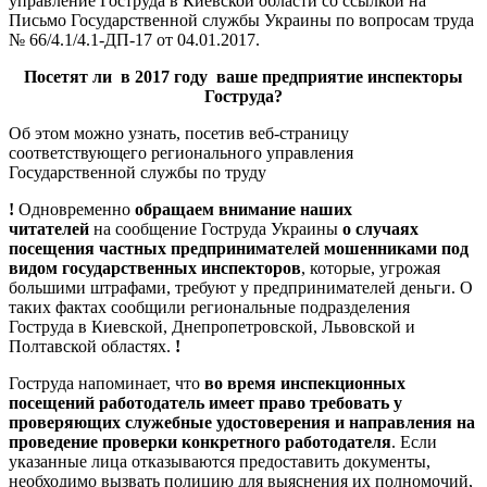
управление Гоструда в Киевской области со ссылкой на
Письмо Государственной службы Украины по вопросам труда
№ 66/4.1/4.1-ДП-17 от 04.01.2017.
Посетят ли в 2017 году ваше предприятие инспекторы
Гоструда?
Об этом можно узнать, посетив веб-страницу
соответствующего регионального управления
Государственной службы по труду
!
Одновременно
обращаем внимание наших
читателей
на сообщение Гоструда Украины
о случаях
посещения частных предпринимателей мошенниками под
видом государственных инспекторов
, которые, угрожая
большими штрафами, требуют у предпринимателей деньги. О
таких фактах сообщили региональные подразделения
Гоструда в Киевской, Днепропетровской, Львовской и
Полтавской областях.
!
Гоструда напоминает, что
во время инспекционных
посещений работодатель имеет право требовать у
проверяющих служебные удостоверения и направления на
проведение проверки конкретного работодателя
. Если
указанные лица отказываются предоставить документы,
необходимо вызвать полицию для выяснения их полномочий,