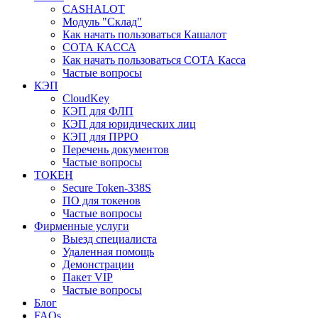
CASHALOT
Модуль "Склад"
Как начать пользоваться Кашалот
СОТА КАCСА
Как начать пользоваться СОТА Касса
Частые вопросы
КЭП
CloudKey
КЭП для ФЛП
КЭП для юридических лиц
КЭП для ПРРО
Перечень документов
Частые вопросы
ТОКЕН
Secure Token-338S
ПО для токенов
Частые вопросы
Фирменные услуги
Выезд специалиста
Удаленная помощь
Демонстрации
Пакет VIP
Частые вопросы
Блог
FAQs