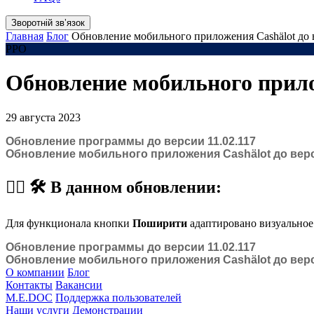
Зворотній звʼязок
Главная
Блог
Обновление мобильного приложения Cashӓlot до 
РРО
Обновление мобильного прилож
29 августа 2023
Обновление программы до версии 11.02.117
Обновление мобильного приложения Cashӓlot до верс
☝🏻 🛠 В данном обновлении:
Для функционала кнопки
Поширити
адаптировано визуальное
Обновление программы до версии 11.02.117
Обновление мобильного приложения Cashӓlot до верс
О компании
Блог
Контакты
Вакансии
M.E.DOC
Поддержка пользователей
Наши услуги
Демонстрации