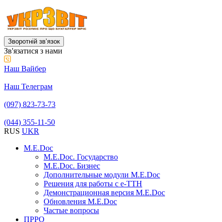
Зворотній звʼязок
Зв'язатися з нами
Наш Вайбер
Наш Телеграм
(097) 823-73-73
(044) 355-11-50
RUS
UKR
M.E.Doc
M.E.Doc. Государство
M.E.Doc. Бизнес
Дополнительные модули M.E.Doc
Решения для работы с е-ТТН
Демонстрационная версия M.E.Doc
Обновления M.E.Doc
Частые вопросы
ПРРО