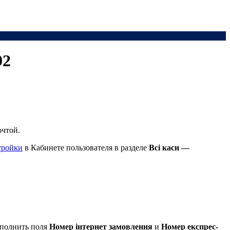
92
очтой.
тройки
в Кабинете пользователя в разделе
Всі каси —
заполнить поля
Номер інтернет замовлення
и
Номер експрес-