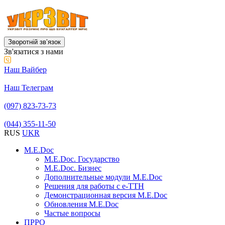
Зворотній звʼязок
Зв'язатися з нами
Наш Вайбер
Наш Телеграм
(097) 823-73-73
(044) 355-11-50
RUS
UKR
M.E.Doc
M.E.Doc. Государство
M.E.Doc. Бизнес
Дополнительные модули M.E.Doc
Решения для работы с е-ТТН
Демонстрационная версия M.E.Doc
Обновления M.E.Doc
Частые вопросы
ПРРО