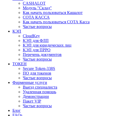
CASHALOT
Модуль "Склад"
Как начать пользоваться Кашалот
СОТА КАCСА
Как начать пользоваться СОТА Касса
Частые вопросы
КЭП
CloudKey
КЭП для ФЛП
КЭП для юридических лиц
КЭП для ПРРО
Перечень документов
Частые вопросы
ТОКЕН
Secure Token-338S
ПО для токенов
Частые вопросы
Фирменные услуги
Выезд специалиста
Удаленная помощь
Демонстрации
Пакет VIP
Частые вопросы
Блог
FAQs