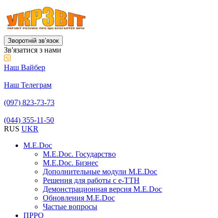
Зворотній звʼязок
Зв'язатися з нами
Наш Вайбер
Наш Телеграм
(097) 823-73-73
(044) 355-11-50
RUS
UKR
M.E.Doc
M.E.Doc. Государство
M.E.Doc. Бизнес
Дополнительные модули M.E.Doc
Решения для работы с е-ТТН
Демонстрационная версия M.E.Doc
Обновления M.E.Doc
Частые вопросы
ПРРО