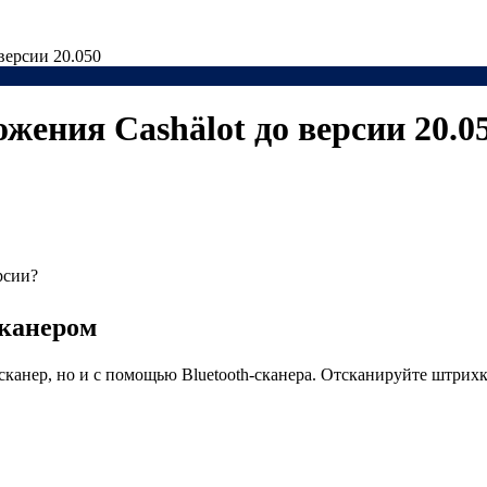
версии 20.050
ения Cashӓlot до версии 20.0
рсии?
сканером
-сканер, но и с помощью Bluetooth-сканера. Отсканируйте штрих