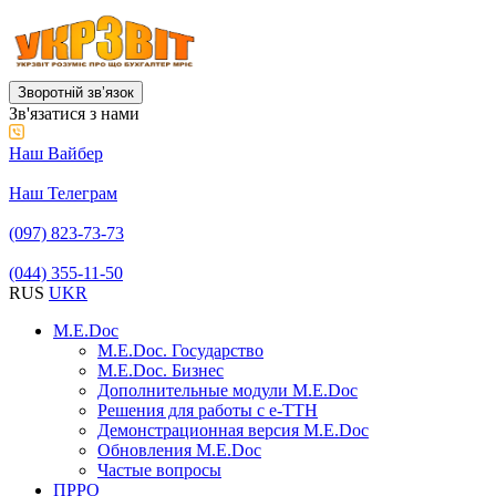
Зворотній звʼязок
Зв'язатися з нами
Наш Вайбер
Наш Телеграм
(097) 823-73-73
(044) 355-11-50
RUS
UKR
M.E.Doc
M.E.Doc. Государство
M.E.Doc. Бизнес
Дополнительные модули M.E.Doc
Решения для работы с е-ТТН
Демонстрационная версия M.E.Doc
Обновления M.E.Doc
Частые вопросы
ПРРО