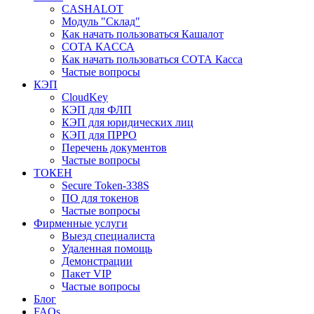
CASHALOT
Модуль "Склад"
Как начать пользоваться Кашалот
СОТА КАCСА
Как начать пользоваться СОТА Касса
Частые вопросы
КЭП
CloudKey
КЭП для ФЛП
КЭП для юридических лиц
КЭП для ПРРО
Перечень документов
Частые вопросы
ТОКЕН
Secure Token-338S
ПО для токенов
Частые вопросы
Фирменные услуги
Выезд специалиста
Удаленная помощь
Демонстрации
Пакет VIP
Частые вопросы
Блог
FAQs