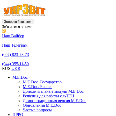
Зворотній звʼязок
Зв'язатися з нами
Наш Вайбер
Наш Телеграм
(097) 823-73-73
(044) 355-11-50
RUS
UKR
M.E.Doc
M.E.Doc. Государство
M.E.Doc. Бизнес
Дополнительные модули M.E.Doc
Решения для работы с е-ТТН
Демонстрационная версия M.E.Doc
Обновления M.E.Doc
Частые вопросы
ПРРО