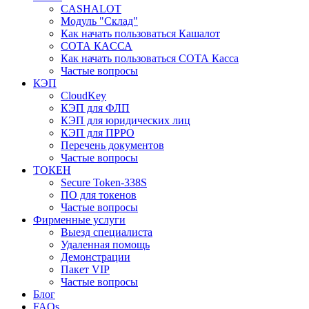
CASHALOT
Модуль "Склад"
Как начать пользоваться Кашалот
СОТА КАCСА
Как начать пользоваться СОТА Касса
Частые вопросы
КЭП
CloudKey
КЭП для ФЛП
КЭП для юридических лиц
КЭП для ПРРО
Перечень документов
Частые вопросы
ТОКЕН
Secure Token-338S
ПО для токенов
Частые вопросы
Фирменные услуги
Выезд специалиста
Удаленная помощь
Демонстрации
Пакет VIP
Частые вопросы
Блог
FAQs