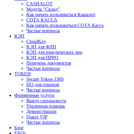
CASHALOT
Модуль "Склад"
Как начать пользоваться Кашалот
СОТА КАCСА
Как начать пользоваться СОТА Касса
Частые вопросы
КЭП
CloudKey
КЭП для ФЛП
КЭП для юридических лиц
КЭП для ПРРО
Перечень документов
Частые вопросы
ТОКЕН
Secure Token-338S
ПО для токенов
Частые вопросы
Фирменные услуги
Выезд специалиста
Удаленная помощь
Демонстрации
Пакет VIP
Частые вопросы
Блог
FAQs