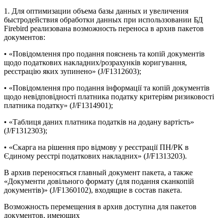
1. Для оптимизации объема базы данных и увеличения
быстродействия обработки данных при использзовании БД
Firebird реализована возможность переноса в архив пакетов
документов:
• «Повідомлення про подання пояснень та копій документів
щодо податкових накладних/розрахунків коригування,
реєстрацію яких зупинено» (J/F1312603);
• «Повідомлення про подання інформації та копій документів
щодо невідповідності платника податку критеріям ризиковості
платника податку» (J/F1314901);
• «Таблиця даних платника податків на додану вартість»
(J/F1312303);
• «Скарга на рішення про відмову у реєстрації ПН/РК в
Єдиному реєстрі податкових накладних» (J/F1313203).
В архив переносяться главный документ пакета, а также
«Документи довільного формату (для подання сканкопій
документів)» (J/F1360102), входящие в состав пакета.
Возможность перемещения в архив доступна для пакетов
документов, имеющих