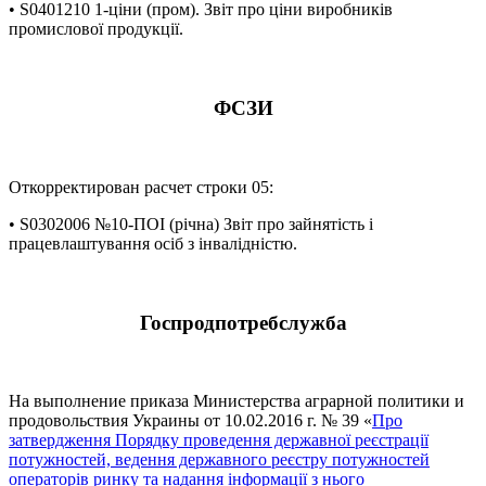
• S0401210 1-ціни (пром). Звіт про ціни виробників
промислової продукції.
ФСЗИ
Откорректирован расчет строки 05:
• S0302006 №10-ПОІ (річна) Звіт про зайнятість і
працевлаштування осіб з інвалідністю.
Госпродпотребслужба
На выполнение приказа Министерства аграрной политики и
продовольствия Украины от 10.02.2016 г. № 39 «
Про
затвердження Порядку проведення державної реєстрації
потужностей, ведення державного реєстру потужностей
операторів ринку та надання інформації з нього