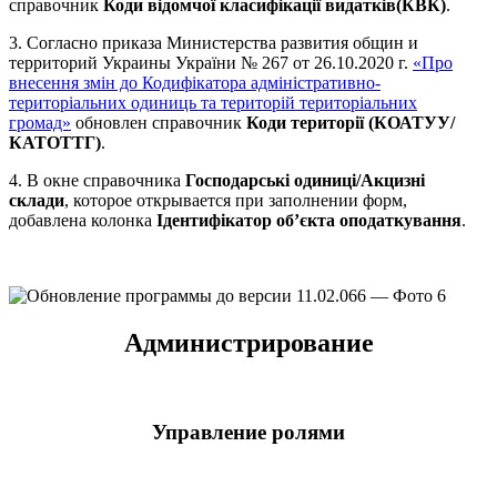
справочник
Коди відомчої класифікації видатків(КВК)
.
3. Согласно приказа Министерства развития общин и
территорий Украины України № 267 от 26.10.2020 г.
«Про
внесення змін до Кодифікатора адміністративно-
територіальних одиниць та територій територіальних
громад»
обновлен справочник
Коди території (КОАТУУ/
КАТОТТГ)
.
4. В окне справочника
Господарські одиниці/Акцизні
склади
, которое открывается при заполнении форм,
добавлена колонка
Ідентифікатор об’єкта оподаткування
.
Администрирование
Управление ролями