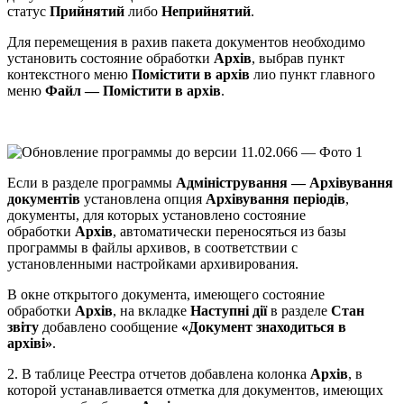
статус
Прийнятий
либо
Неприйнятий
.
Для перемещения в рахив пакета документов необходимо
установить состояние обработки
Архів
, выбрав пункт
контекстного меню
Помістити в архів
лио пункт главного
меню
Файл — Помістити в архів
.
Если в разделе программы
Адміністрування — Архівування
документів
установлена опция
Архівування періодів
,
документы, для которых установлено состояние
обработки
Архів
, автоматически переносяться из базы
программы в файлы архивов, в соответствии с
установленными настройками архивирования.
В окне открытого документа, имеющего состояние
обработки
Архів
, на вкладке
Наступні дії
в разделе
Стан
звіту
добавлено сообщение
«Документ знаходиться в
архіві»
.
2. В таблице Реестра отчетов добавлена колонка
Архів
, в
которой устанавливается отметка для документов, имеющих