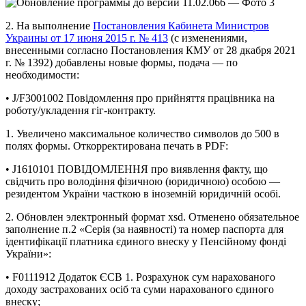
2. На выполнение
Постановления Кабинета Министров
Украины от 17 июня 2015 г. № 413
(с изменениями,
внесенными согласно Постановления КМУ от 28 дкабря 2021
г. № 1392) добавлены новые формы, подача — по
необходимости:
• J/F3001002 Повідомлення про прийняття працівника на
роботу/укладення гіг-контракту.
1. Увеличено максимальное количество символов до 500 в
полях формы. Откорректирована печать в PDF:
• J1610101 ПОВІДОМЛЕННЯ про виявлення факту, що
свідчить про володіння фізичною (юридичною) особою —
резидентом України часткою в іноземній юридичній особі.
2. Обновлен электронный формат xsd. Отменено обязательное
заполнение п.2 «Серія (за наявності) та номер паспорта для
ідентифікації платника єдиного внеску у Пенсійному фонді
України»:
• F0111912 Додаток ЄСВ 1. Розрахунок сум нарахованого
доходу застрахованих осіб та суми нарахованого єдиного
внеску;