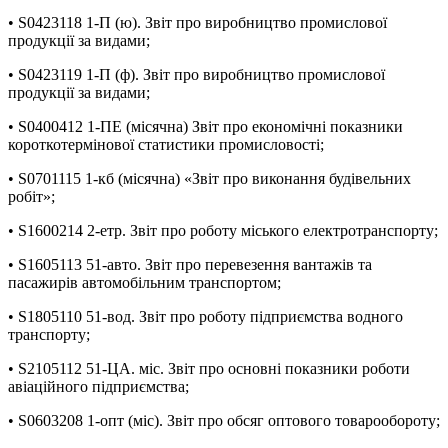
• S0423118 1-П (ю). Звіт про виробництво промислової
продукції за видами;
• S0423119 1-П (ф). Звіт про виробництво промислової
продукції за видами;
• S0400412 1-ПЕ (місячна) Звіт про економічні показники
короткотермінової статистики промисловості;
• S0701115 1-кб (місячна) «Звіт про виконання будівельних
робіт»;
• S1600214 2-етр. Звіт про роботу міського електротранспорту;
• S1605113 51-авто. Звіт про перевезення вантажів та
пасажирів автомобільним транспортом;
• S1805110 51-вод. Звіт про роботу підприємства водного
транспорту;
• S2105112 51-ЦА. міс. Звіт про основні показники роботи
авіаційного підприємства;
• S0603208 1-опт (міс). Звіт про обсяг оптового товарообороту;