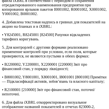
файла iXBRL в соответствии с периодом и сохранения
отредактированного наименования предприятия при
копировании ярлыков пакетов I0001002, R0001002, X0001002,
Y0001002, B0001002.
4. Добавлена текстовая надпись в гривнах для показателей на
акцию на бланках и в iXBRL:
• Y8245001, R8245001 [824500] Рахунки відкладених
тарифних коригувань.
5. Для контрорлей с другими формами реализовано
применение контролей при условии, если поля, которые
проверяются, не являются пустыми в обеих формах:
• B2200002, Y2200001, X2200001 [220000] Звіт про
фінансовий стан, у порядку ліквідності;
• B8001002, Y8001001, X8001001, I8001001 [800100] Примітки
— Підкласифікації активів, зобов’язань та власного капіталу;
• R2100001 [210000] Звіт про фінансовий стан, поточні/
непоточні.
6. Для файла iXBRL откорректировано визуальное
отображение названий показателей в отчетах 823000-2,