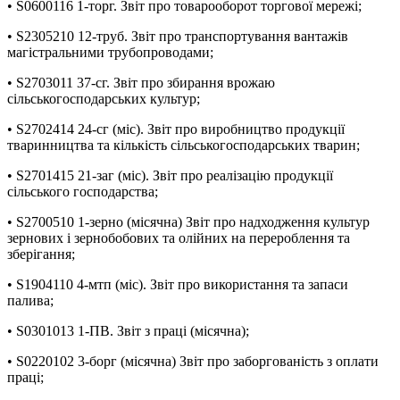
• S0600116 1-торг. Звіт про товарооборот торгової мережі;
• S2305210 12-труб. Звіт про транспортування вантажів
магістральними трубопроводами;
• S2703011 37-сг. Звіт про збирання врожаю
сільськогосподарських культур;
• S2702414 24-сг (міс). Звіт про виробництво продукції
тваринництва та кількість сільськогосподарських тварин;
• S2701415 21-заг (міс). Звіт про реалізацію продукції
сільського господарства;
• S2700510 1-зерно (місячна) Звіт про надходження культур
зернових і зернобобових та олійних на перероблення та
зберігання;
• S1904110 4-мтп (міс). Звіт про використання та запаси
палива;
• S0301013 1-ПВ. Звіт з праці (місячна);
• S0220102 3-борг (місячна) Звіт про заборгованість з оплати
праці;