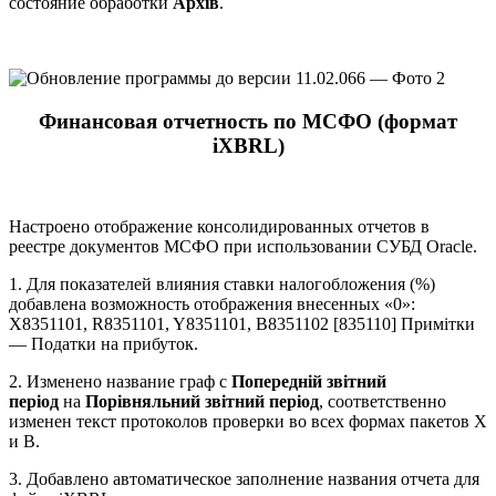
состояние обработки
Архів
.
Финансовая отчетность по МСФО (формат
iXBRL)
Настроено отображение консолидированных отчетов в
реестре документов МСФО при использовании СУБД Oracle.
1. Для показателей влияния ставки налогобложения (%)
добавлена возможность отображения внесенных «0»:
Х8351101, R8351101, Y8351101, B8351102 [835110] Примітки
— Податки на прибуток.
2. Изменено название граф с
Попередній звітний
період
на
Порівняльний звітний період
, соответственно
изменен текст протоколов проверки во всех формах пакетов Х
и В.
3. Добавлено автоматическое заполнение названия отчета для