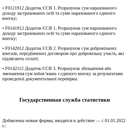
• F0121912 Додаток ЄСВ 1. Розрахунок сум нарахованого
доходу застрахованих осіб та суми нарахованого єдиного
внеску;
• F0141912 Додаток ЄСВ 1. Розрахунок сум нарахованого
доходу застрахованих осіб та суми нарахованого єдиного
внеску;
• F0142012 Додаток ЄСВ 2. Розрахунок сум добровільних
внесків, передбачених договором про добровільну участь, які
підлягають сплаті;
• F0142112 Додаток ЄСВ 3. Розрахунок збільшення або
зменшення сум зобов’язань з єдиного внеску за результатами
проведеної документальної перевірки.
Государственная служба статистики
Добавлены новые формы, вводятся в действие — с 01.01.2022
г.: