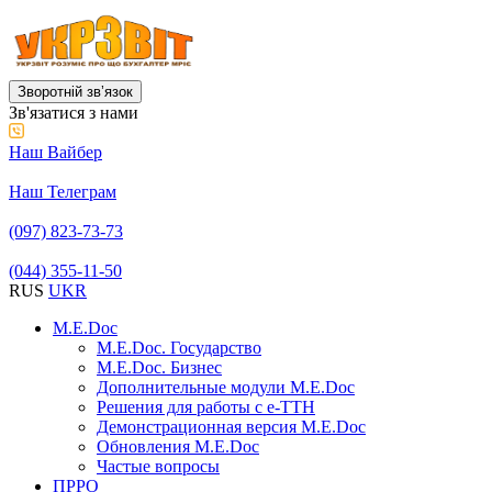
Зворотній звʼязок
Зв'язатися з нами
Наш Вайбер
Наш Телеграм
(097) 823-73-73
(044) 355-11-50
RUS
UKR
M.E.Doc
M.E.Doc. Государство
M.E.Doc. Бизнес
Дополнительные модули M.E.Doc
Решения для работы с е-ТТН
Демонстрационная версия M.E.Doc
Обновления M.E.Doc
Частые вопросы
ПРРО