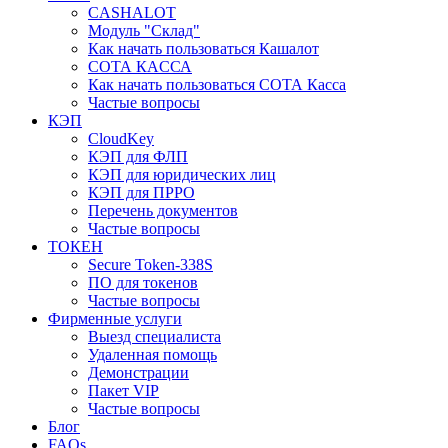
CASHALOT
Модуль "Склад"
Как начать пользоваться Кашалот
СОТА КАCСА
Как начать пользоваться СОТА Касса
Частые вопросы
КЭП
CloudKey
КЭП для ФЛП
КЭП для юридических лиц
КЭП для ПРРО
Перечень документов
Частые вопросы
ТОКЕН
Secure Token-338S
ПО для токенов
Частые вопросы
Фирменные услуги
Выезд специалиста
Удаленная помощь
Демонстрации
Пакет VIP
Частые вопросы
Блог
FAQs