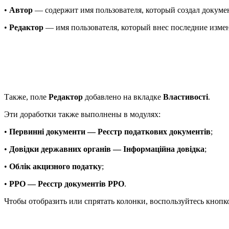
•
Автор
— содержит имя пользователя, который создал докуме
•
Редактор
— имя пользователя, который внес последние измен
Также, поле
Редактор
добавлено на вкладке
Властивості
.
Эти доработки также выполнены в модулях:
•
Первинні документи — Реєстр податкових документів
;
•
Довідки державних органів — Інформаційна довідка
;
•
Облік акцизного податку
;
•
РРО — Реєстр документів РРО
.
Чтобы отобразить или спрятать колонки, воспользуйтесь кнопк