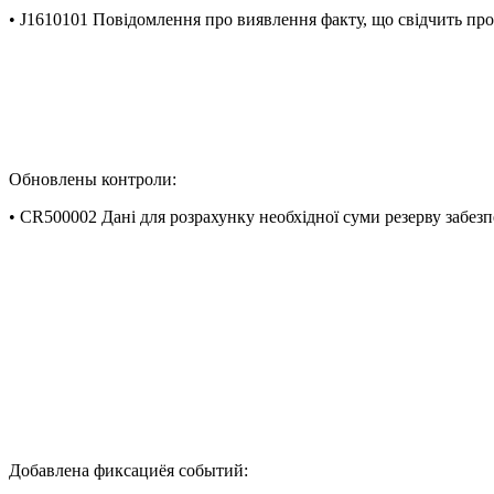
• J1610101 Повідомлення про виявлення факту, що свідчить пр
Обновлены контроли:
• CR500002 Дані для розрахунку необхідної суми резерву забез
Добавлена фиксациёя событий: