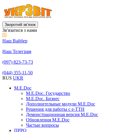
Зворотній звʼязок
Зв'язатися з нами
Наш Вайбер
Наш Телеграм
(097) 823-73-73
(044) 355-11-50
RUS
UKR
M.E.Doc
M.E.Doc. Государство
M.E.Doc. Бизнес
Дополнительные модули M.E.Doc
Решения для работы с е-ТТН
Демонстрационная версия M.E.Doc
Обновления M.E.Doc
Частые вопросы
ПРРО