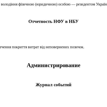
о володіння фізичною (юридичною) особою — резидентом України
Отчетность НФУ в НБУ
печення покриття витрат від неповернених позичок.
Администрирование
Журнал событий