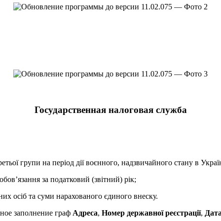
Государственная налоговая служба
тьої групи на період дії воєнного, надзвичайного стану в Україн
бов’язання за податковий (звітний) рік;
них осіб та суми нарахованого єдиного внеску.
ьное заполнение граф
Адреса
,
Номер державної реєстрації
,
Дата