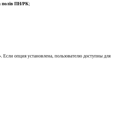
 полів ПН/РК
;
»
. Если опция установлена, пользователю доступны для