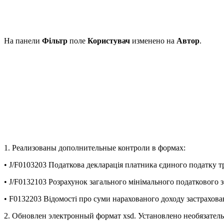
На панели
Фільтр
поле
Користувач
изменено на
Автор
.
1. Реализованы дополнительные контроли в формах:
• J/F0103203 Податкова декларація платника єдиного податку тре
• J/F0132103 Розрахунок загального мінімального податкового зо
• F0132203 Відомості про суми нарахованого доходу застрахова
2. Обновлен электронный формат xsd. Установлено необязател