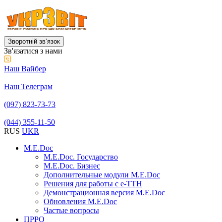
Зворотній звʼязок
Зв'язатися з нами
Наш Вайбер
Наш Телеграм
(097) 823-73-73
(044) 355-11-50
RUS
UKR
M.E.Doc
M.E.Doc. Государство
M.E.Doc. Бизнес
Дополнительные модули M.E.Doc
Решения для работы с е-ТТН
Демонстрационная версия M.E.Doc
Обновления M.E.Doc
Частые вопросы
ПРРО