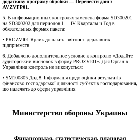
додаткову програму обробки — Перенести дані з
AVZVFP01
.
5. В информационных контролях заменена форма SD300201
на SD300202 для периодов І — IV Кварталы и Год в
обязательных формах пакета:
• PROZVI01 Ярлик до пакета звітності державних
підприємств
6. Добавлено дополнительное условие к контролю «Додайте
аудиторський висновок в форму PROZVI01». Для Органів
Управління контроль не виконується:
• SM100805 Дод.8. Інформація щодо оцінки результатів
фінансово-господарської діяльності суб’єктів господарювання,
що належать до сфери управління.
Министерство обороны Украины
Финансовыая, статистическая, плановая