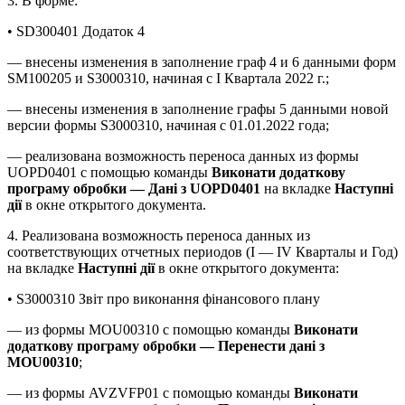
3. В форме:
• SD300401 Додаток 4
— внесены изменения в заполнение граф 4 и 6 данными форм
SM100205 и S3000310, начиная с І Квартала 2022 г.;
— внесены изменения в заполнение графы 5 данными новой
версии формы S3000310, начиная с 01.01.2022 года;
— реализована возможность переноса данных из формы
UOPD0401 с помощью команды
Виконати додаткову
програму обробки — Дані з UOPD0401
на вкладке
Наступні
дії
в окне открытого документа.
4. Реализована возможность переноса данных из
соответствующих отчетных периодов (І — IV Кварталы и Год)
на вкладке
Наступні дії
в окне открытого документа:
• S3000310 Звіт про виконання фінансового плану
— из формы MOU00310 с помощью команды
Виконати
додаткову програму обробки — Перенести дані з
MOU00310
;
— из формы AVZVFP01 с помощью команды
Виконати