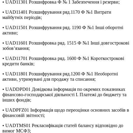
• UAD11301 Розшифровка Ф № 1 Забезпечення і резерви;
• UAD11401 Розшифрування ряд.1170 Ф №1 Витрати
майбутніх періодів;
• UAD11501 Розшифрування ряд. 1190 Ф №1 Інші оборотні
активи;
• UAD11601 Розшифровка ряд. 1515 Ф №1 Інші довгострокові
зобов’язання;
• UAD11701 Розшифровка ряд. 1600 Ф №1 Короткострокові
кредити банків;
• UAD11801 Розшифрування ряд.1200 Ф №1 Необоротні
активи, утримувані для продажу та списання;
• UADDPD01 Довідкова інформація по окремих показниках
фінансово-господарської діяльності І. Платежі до бюджету та
інших фондів;
• UADPFZ01 Інформація щодо переоцінки основних засобів в
фінансовій звітності;
• UADTMS01 Рекласифікація статей балансу відповідно до
вимог МСФЗ;