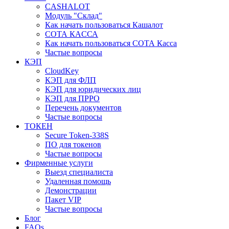
CASHALOT
Модуль "Склад"
Как начать пользоваться Кашалот
СОТА КАCСА
Как начать пользоваться СОТА Касса
Частые вопросы
КЭП
CloudKey
КЭП для ФЛП
КЭП для юридических лиц
КЭП для ПРРО
Перечень документов
Частые вопросы
ТОКЕН
Secure Token-338S
ПО для токенов
Частые вопросы
Фирменные услуги
Выезд специалиста
Удаленная помощь
Демонстрации
Пакет VIP
Частые вопросы
Блог
FAQs