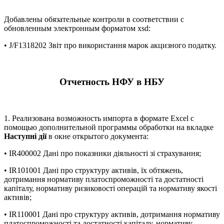
Добавлены обязательные контроли в соответствии с
обновленным электронным форматом xsd:
• J/F1318202 Звіт про використання марок акцизного податку.
Отчетность НФУ в НБУ
1. Реализована возможность импорта в формате Excel с
помощью дополнительной программы обработки на вкладке
Наступні дії
в окне открытого документа:
• IR400002 Дані про показники діяльності зі страхування;
• IR101001 Дані про структуру активів, їх обтяжень,
дотримання нормативу платоспроможності та достатності
капіталу, нормативу ризиковості операцій та нормативу якості
активів;
• IR110001 Дані про структуру активів, дотримання нормативу
платоспроможності та достатності капіталу, нормативу