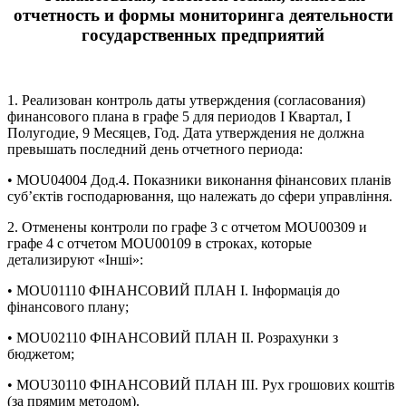
отчетность и формы мониторинга деятельности
государственных предприятий
1. Реализован контроль даты утверждения (согласования)
финансового плана в графе 5 для периодов І Квартал, І
Полугодие, 9 Месяцев, Год. Дата утверждения не должна
превышать последний день отчетного периода:
• MOU04004 Дод.4. Показники виконання фінансових планів
суб’єктів господарювання, що належать до сфери управління.
2. Отменены контроли по графе 3 с отчетом MOU00309 и
графе 4 с отчетом MOU00109 в строках, которые
детализируют «Інші»:
• MOU01110 ФІНАНСОВИЙ ПЛАН І. Інформація до
фінансового плану;
• MOU02110 ФІНАНСОВИЙ ПЛАН ІІ. Розрахунки з
бюджетом;
• MOU30110 ФІНАНСОВИЙ ПЛАН ІІІ. Рух грошових коштів
(за прямим методом).