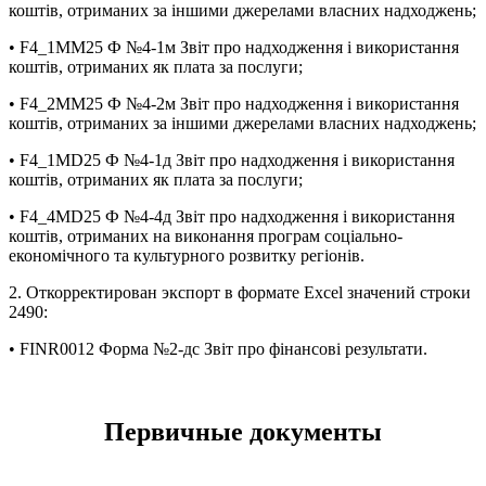
коштів, отриманих за іншими джерелами власних надходжень;
• F4_1MM25 Ф №4-1м Звіт про надходження і використання
коштів, отриманих як плата за послуги;
• F4_2MM25 Ф №4-2м Звіт про надходження і використання
коштів, отриманих за іншими джерелами власних надходжень;
• F4_1MD25 Ф №4-1д Звіт про надходження і використання
коштів, отриманих як плата за послуги;
• F4_4MD25 Ф №4-4д Звіт про надходження і використання
коштів, отриманих на виконання програм соціально-
економічного та культурного розвитку регіонів.
2. Откорректирован экспорт в формате Excel значений строки
2490:
• FINR0012 Форма №2-дс Звіт про фінансові результати.
Первичные документы