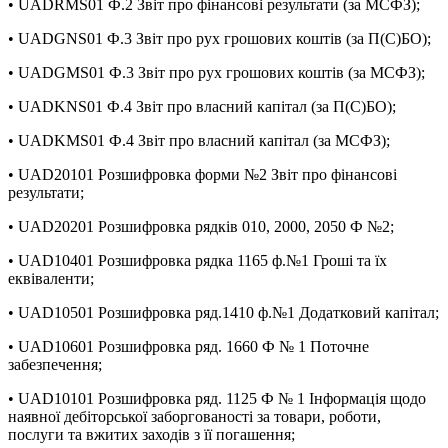
• UADRMS01 Ф.2 Звіт про фінансові результати (за МСФЗ);
• UADGNS01 Ф.3 Звіт про рух грошових коштів (за П(С)БО);
• UADGMS01 Ф.3 Звіт про рух грошових коштів (за МСФЗ);
• UADKNS01 Ф.4 Звіт про власний капітал (за П(С)БО);
• UADKMS01 Ф.4 Звіт про власний капітал (за МСФЗ);
• UAD20101 Розшифровка форми №2 Звіт про фінансові
результати;
• UAD20201 Розшифровка рядків 010, 2000, 2050 Ф №2;
• UAD10401 Розшифровка рядка 1165 ф.№1 Гроші та їх
еквіваленти;
• UAD10501 Розшифровка ряд.1410 ф.№1 Додатковий капітал;
• UAD10601 Розшифровка ряд. 1660 Ф № 1 Поточне
забезпечення;
• UAD10101 Розшифровка ряд. 1125 Ф № 1 Інформація щодо
наявної дебіторської заборгованості за товари, роботи,
послуги та вжитих заходів з її погашення;