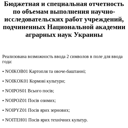
Бюджетная и специальная отчетность
по объемам выполнения научно-
исследовательских работ учреждений,
подчиненных Национальной академии
аграрных наук Украины
Реализована возможность ввода 2 символов в поле для ввода
года:
• NOIKOB01 Картопля та овоче-баштанні;
• NOIKOK01 Кормові культури;
• NOIPOS01 Всього посів;
• NOIPOZ01 Посів озимих;
• NOIPYZ01 Посів ярих зернових;
• NOITEH01 Посів ярих технічних культур.