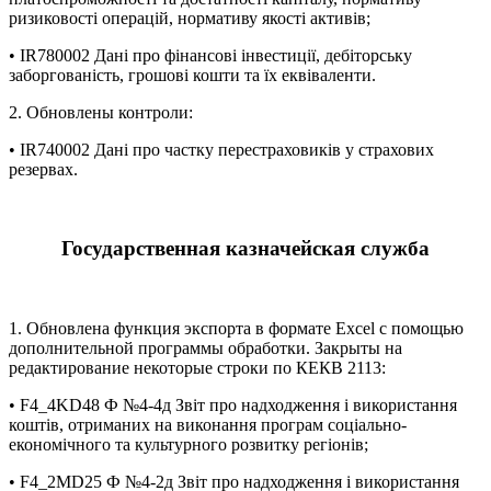
ризиковості операцій, нормативу якості активів;
• IR780002 Дані про фінансові інвестиції, дебіторську
заборгованість, грошові кошти та їх еквіваленти.
2. Обновлены контроли:
• IR740002 Дані про частку перестраховиків у страхових
резервах.
Государственная казначейская служба
1. Обновлена функция экспорта в формате Excel с помощью
дополнительной программы обработки. Закрыты на
редактирование некоторые строки по КЕКВ 2113:
• F4_4KD48 Ф №4-4д Звіт про надходження і використання
коштів, отриманих на виконання програм соціально-
економічного та культурного розвитку регіонів;
• F4_2MD25 Ф №4-2д Звіт про надходження і використання