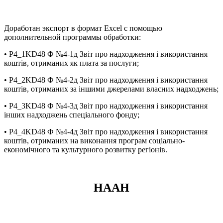
Доработан экспорт в формат Excel с помощью
дополнительной программы обработки:
• P4_1KD48 Ф №4-1д Звіт про надходження і використання
коштів, отриманих як плата за послуги;
• P4_2KD48 Ф №4-2д Звіт про надходження і використання
коштів, отриманих за іншими джерелами власних надходжень;
• P4_3KD48 Ф №4-3д Звіт про надходження і використання
інших надходжень спеціального фонду;
• P4_4KD48 Ф №4-4д Звіт про надходження і використання
коштів, отриманих на виконання програм соціально-
економічного та культурного розвитку регіонів.
НААН