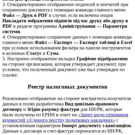
3. Откорректировано отображение подписей и ипечатей при
сохранении документа с помощью команды главного меню
Файл — Друк в PDF
в случае, если включена опция
Накладати зображення підписів під час друку або друку в
PDF
в разделе программы
Адміністрування — Параметри
системи
.
4. Откорректировано сохранение данных с помощью команды
главного меню
Файл — Експорт — Експорт таблиці в Excel
при условии использования фильтра на панели инструментов
в колонках
Статус
и
Сума
.
5. Настроено отображение вкладки
Графічне відображення
на стороне организации, которая утверждает документ, при
условии, что полученный документ уже был утвержден по
ссылке.
Реестр налоговых документов
Реализовано отображение на стороне контрагента-получателя
данных в полях разработчика
Вид цивільно-правового
договору
и
Згідно рахунку-фактури
для НН/РК, которые
были получены из ЕРНН в ответ на
«Запит щодо отримання
відомостей з Єдиного реєстру податкових накладних»
с
установленным параметром
Імпорт документу з квитанцією
.
Данные о договоре и счет-фактуре переносятся из НН/РК,