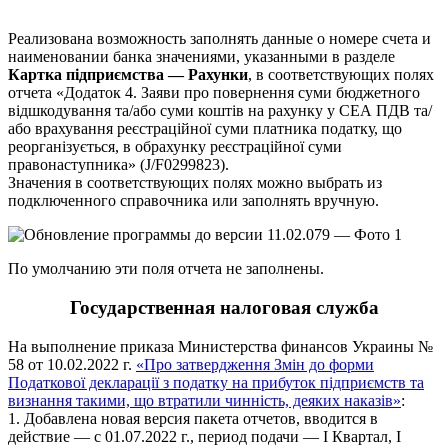
Реализована возможность заполнять данные о номере счета и
наименовании банка значениями, указанными в разделе
Картка підприємства — Рахунки
, в соответствующих полях
отчета «Додаток 4. Заяви про повернення суми бюджетного
відшкодування та/або суми коштів на рахунку у СЕА ПДВ та/
або врахування реєстраційної суми платника податку, що
реорганізується, в обрахунку реєстраційної суми
правонаступника» (J/F0299823).
Значения в соответствующих полях можно выбрать из
подключенного справочника или заполнять вручную.
По умолчанию эти поля отчета не заполнены.
Государственная налоговая служба
На выполнение приказа Министерства финансов Украины №
58 от 10.02.2022 г.
«Про затвердження Змін до форми
Податкової декларації з податку на прибуток підприємств та
визнання такими, що втратили чинність, деяких наказів»
:
1. Добавлена новая версия пакета отчетов, вводится в
действие — с 01.07.2022 г., период подачи — І Квартал, І