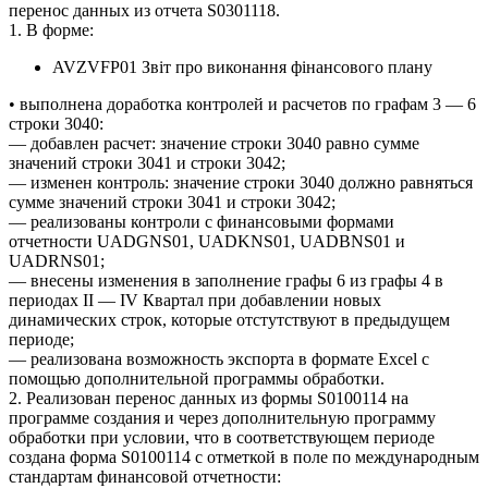
перенос данных из отчета S0301118.
1. В форме:
AVZVFP01 Звіт про виконання фінансового плану
• выполнена доработка контролей и расчетов по графам 3 — 6
строки 3040:
— добавлен расчет: значение строки 3040 равно сумме
значений строки 3041 и строки 3042;
— изменен контроль: значение строки 3040 должно равняться
сумме значений строки 3041 и строки 3042;
— реализованы контроли с финансовыми формами
отчетности UADGNS01, UADKNS01, UADBNS01 и
UADRNS01;
— внесены изменения в заполнение графы 6 из графы 4 в
периодах ІІ — IV Квартал при добавлении новых
динамических строк, которые отстутствуют в предыдущем
периоде;
— реализована возможность экспорта в формате Excel с
помощью дополнительной программы обработки.
2. Реализован перенос данных из формы S0100114 на
программе создания и через дополнительную программу
обработки при условии, что в соответствующем периоде
создана форма S0100114 с отметкой в поле по международным
стандартам финансовой отчетности: