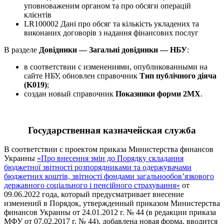
уповноваженим органом та про обсяги операцій
клієнтів
LR100002 Дані про обсяг та кількість укладених та
виконаних договорів з надання фінансових послуг
В разделе
Довідники — Загальні довідники — НБУ
:
в соответствии с изменениями, опубликованными на
сайте НБУ, обновлен справочник
Тип публічного діяча
(K019)
;
создан новый справочник
Показники форми 2MX
.
Государственная казначейская служба
В соответствии с проектом приказа Министерства финансов
Украины
«Про внесення змін до Порядку складання
бюджетної звітності розпорядниками та одержувачами
бюджетних коштів, звітності фондами загальнообов’язкового
державного соціального і пенсійного страхування»
от
09.06.2022 года, который предусматривает внесение
изменений в Порядок, утвержденный приказом Министерства
финансов Украины от 24.01.2012 г. № 44 (в редакции приказа
МФУ от 07.02.2017 г. № 44), добавлена новая форма, вводится