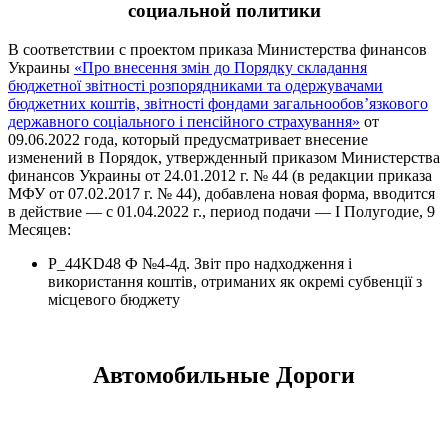
социальной политики
В соответствии с проектом приказа Министерства финансов
Украины
«Про внесення змін до Порядку складання
бюджетної звітності розпорядниками та одержувачами
бюджетних коштів, звітності фондами загальнообов’язкового
державного соціального і пенсійного страхування»
от
09.06.2022 года, который предусматривает внесение
изменений в Порядок, утвержденный приказом Министерства
финансов Украины от 24.01.2012 г. № 44 (в редакции приказа
МФУ от 07.02.2017 г. № 44), добавлена новая форма, вводится
в действие — с 01.04.2022 г., период подачи — І Полугодие, 9
Месяцев:
P_44KD48 Ф №4-4д. Звіт про надходження і
використання коштів, отриманих як окремі субвенції з
місцевого бюджету
Автомобильные Дороги