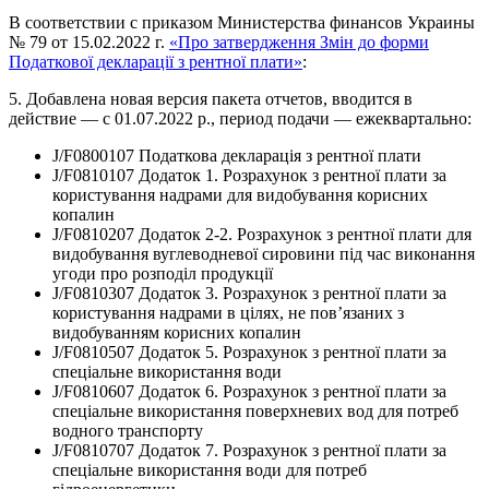
В соответствии с приказом Министерства финансов Украины
№ 79 от 15.02.2022 г.
«Про затвердження Змін до форми
Податкової декларації з рентної плати»
:
5. Добавлена новая версия пакета отчетов, вводится в
действие — с 01.07.2022 р., период подачи — ежеквартально:
J/F0800107 Податкова декларація з рентної плати
J/F0810107 Додаток 1. Розрахунок з рентної плати за
користування надрами для видобування корисних
копалин
J/F0810207 Додаток 2-2. Розрахунок з рентної плати для
видобування вуглеводневої сировини під час виконання
угоди про розподіл продукції
J/F0810307 Додаток 3. Розрахунок з рентної плати за
користування надрами в цілях, не пов’язаних з
видобуванням корисних копалин
J/F0810507 Додаток 5. Розрахунок з рентної плати за
спеціальне використання води
J/F0810607 Додаток 6. Розрахунок з рентної плати за
спеціальне використання поверхневих вод для потреб
водного транспорту
J/F0810707 Додаток 7. Розрахунок з рентної плати за
спеціальне використання води для потреб