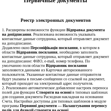
Первичные документы
Реестр электронных документов
1. Расширены возможности функции
Відправка документа
на допідписання
. Реализована возможность указывать
контактные данные сотрудника, который отправляет документ
на доподписание.
Додавлено окно
Персоніфікація посилання
, в котором в
области
Відправник посилання
, необходимо заполнить
контактные данные сотрудника, который отправляет документ
на доподписание: ФИО, е-mail, номер телефона. По
умолчанию поля области
Відправник посилання
заполняются данными из Карточки авторизованного
пользователя. Указанные контактные данные отправителя
будут указаны в письме-сообщении со ссылкой на документ,
который приходит на электронный адрес получателя.
2. Реализовано автоматическое добавление настроек переноса
полей для функции
Створити на основі
в типовых шаблонах
для создания документа Расходная накладная на основании
Счета. Настройки доступны для типовых шаблонов в модуле
програмы
Первинні документи — Налаштування переносу
полів для функції створити на основі
.