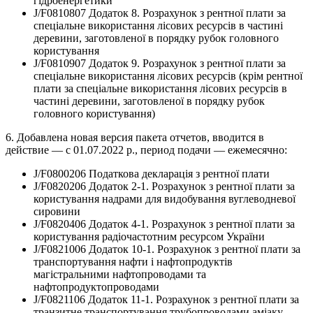
гідроенергетики
J/F0810807 Додаток 8. Розрахунок з рентної плати за
спеціальне використання лісових ресурсів в частині
деревини, заготовленої в порядку рубок головного
користування
J/F0810907 Додаток 9. Розрахунок з рентної плати за
спеціальне використання лісових ресурсів (крім рентної
плати за спеціальне використання лісових ресурсів в
частині деревини, заготовленої в порядку рубок
головного користування)
6. Добавлена новая версия пакета отчетов, вводится в
действие — с 01.07.2022 р., период подачи — ежемесячно:
J/F0800206 Податкова декларація з рентної плати
J/F0820206 Додаток 2-1. Розрахунок з рентної плати за
користування надрами для видобування вуглеводневої
сировини
J/F0820406 Додаток 4-1. Розрахунок з рентної плати за
користування радіочастотним ресурсом України
J/F0821006 Додаток 10-1. Розрахунок з рентної плати за
транспортування нафти і нафтопродуктів
магістральними нафтопроводами та
нафтопродуктопроводами
J/F0821106 Додаток 11-1. Розрахунок з рентної плати за
транзитне транспортування трубопроводами аміаку