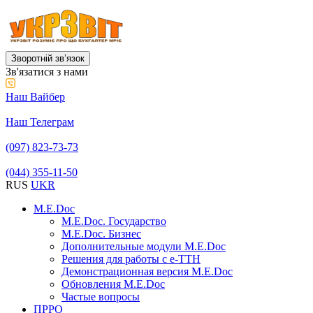
Зворотній звʼязок
Зв'язатися з нами
Наш Вайбер
Наш Телеграм
(097) 823-73-73
(044) 355-11-50
RUS
UKR
M.E.Doc
M.E.Doc. Государство
M.E.Doc. Бизнес
Дополнительные модули M.E.Doc
Решения для работы с е-ТТН
Демонстрационная версия M.E.Doc
Обновления M.E.Doc
Частые вопросы
ПРРО