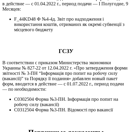
в действие — с 01.04.2022 г., период подачи — І Полугодие, 9
Месяцев:
F_44KD48 Ф №4-4д. Звіт про надходження і
використання коштів, отриманих як окремі субвенції з
місцевого бюджету
ГСЗУ
В соответствии с приказом Министерства экономики
Украины № 827-22 от 12.04.2022 г. «Про затвердження форми
звітності № 3-ПН “Інформація про попит на робочу силу
(вакансії)” та Порядку її подання» добавлен новый пакет
форм, вводится в действие — с 01.07.2022 г., период подачи
— по необходимости:
C0302504 Форма №3-ПН. Інформація про попит на
робочу силу (вакансії)
C0312504 Форма №3-ПН. Відомості про вакансії