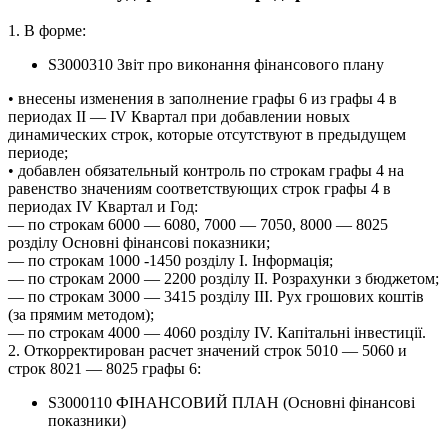
1. В форме:
S3000310 Звіт про виконання фінансового плану
• внесены изменения в заполнение графы 6 из графы 4 в
периодах ІІ — IV Квартал при добавлении новых
динамических строк, которые отсутствуют в предыдущем
периоде;
• добавлен обязательный контроль по строкам графы 4 на
равенство значениям соответствующих строк графы 4 в
периодах IV Квартал и Год:
— по строкам 6000 — 6080, 7000 — 7050, 8000 — 8025
розділу Основні фінансові показники;
— по строкам 1000 -1450 розділу І. Інформація;
— по строкам 2000 — 2200 розділу ІІ. Розрахунки з бюджетом;
— по строкам 3000 — 3415 розділу ІІІ. Рух грошових коштів
(за прямим методом);
— по строкам 4000 — 4060 розділу IV. Капітальні інвестиції.
2. Откорректирован расчет значений строк 5010 — 5060 и
строк 8021 — 8025 графы 6:
S3000110 ФІНАНСОВИЙ ПЛАН (Основні фінансові
показники)