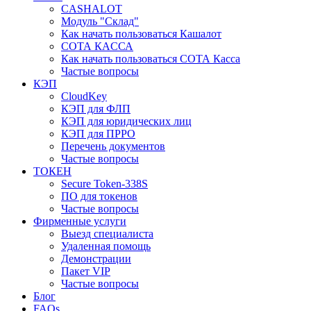
CASHALOT
Модуль "Склад"
Как начать пользоваться Кашалот
СОТА КАCСА
Как начать пользоваться СОТА Касса
Частые вопросы
КЭП
CloudKey
КЭП для ФЛП
КЭП для юридических лиц
КЭП для ПРРО
Перечень документов
Частые вопросы
ТОКЕН
Secure Token-338S
ПО для токенов
Частые вопросы
Фирменные услуги
Выезд специалиста
Удаленная помощь
Демонстрации
Пакет VIP
Частые вопросы
Блог
FAQs