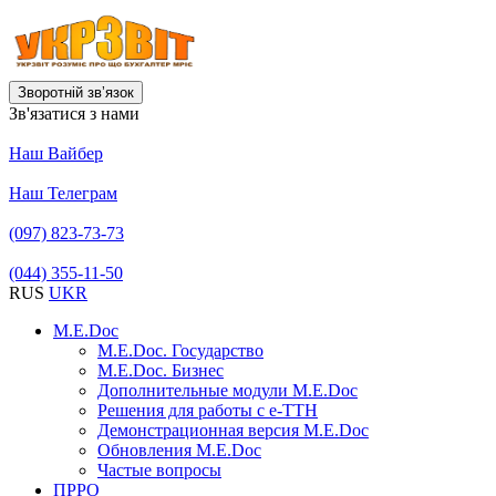
Зворотній звʼязок
Зв'язатися з нами
Наш Вайбер
Наш Телеграм
(097) 823-73-73
(044) 355-11-50
RUS
UKR
M.E.Doc
M.E.Doc. Государство
M.E.Doc. Бизнес
Дополнительные модули M.E.Doc
Решения для работы с е-ТТН
Демонстрационная версия M.E.Doc
Обновления M.E.Doc
Частые вопросы
ПРРО