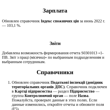
Зарплата
Обновлен справочник
Індекс споживчих цін
за июнь 2022 г.
— 103,1 %.
Звіти
Добавлена возможность формирования отчета S0301013 «1-
ПВ. Звіт з праці (місячна)» по выбранным подразделениям и
выбранным сотрудникам.
Справочники
Обновлен справочник
Податкові інспекції (довідник
територіальних органів ДПС)
. Справочник подключен
в
Картці підприємства
— раздел
Підприємство
—
группа
Контролюючий орган
— поле
Назва
.
Пожалуйста, проверьте данные в этих полях. Если
данные изменились, откройте отчеты и обновите поля
(F5).