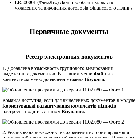
LR300001 (Фін./Ліз.) Дані про обсяг і кількість
укладених та виконаних договорів фінансового лізингу
Первичные документы
Реестр электронных документов
1. Добавлена возможность группового визирования
выделенных документов. В главном меню
Файл
и в
контекстном меню добавлена команда
Візувати
.
Команда доступна, если для выделенных документов в модуле
К
ористувацькі налаштування комплектів підписів
настроена подпись с типом
Візування
.
2. Реализована возможность сохранения истории ярлыков и
примечаний при экспорте выбранных документов. В главном