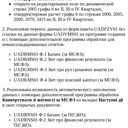
открыто на редактирование поле по динамической
строке 2005 графы 6 во ІІ, ІІІ и ІV Кварталах;
откорректирован расчет графы 6 по строкам 2000, 2005,
2009, 2070, 3415 во ІІ, ІІІ и ІV Кварталах.
2. Реализован перенос данных из форм пакета UADFZV01 без
ссылки на данные формы UADVMS01 на программе создания
и с помощью дополнительной программы обработки для
неконсолидированных отчетов:
UADBMS01 Ф.1 Баланс (за МСФЗ);
UADRMS01 Ф.2 Звіт про фінансові результати (за
МСФЗ);
UADGMS01 Ф.3 Звіт про рух грошових коштів (за
МСФЗ);
UADKMS01 Ф.4 Звіт про власний капітал (за МСФЗ).
3. Реализована возможность автоматического заполнения
данных с помощью дополнительной программы обработки
Конвертувати зі звітності за МСФЗ
на вкладке
Наступні дії
в окне открытых документов:
UADBNS01 Ф.1 Баланс (за П(С)БО);
UADRNS01 Ф.2 Звіт про фінансові результати (за
П(С)БО);