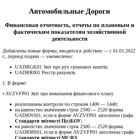
Автомобильные Дороги
Финансовая отчетность, отчеты по плановым и
фактическим показателям хозяйственной
деятельности
Добавлены новые формы, вводятся в действие — с 01.01.2022
г., период подачи — ежемесячно:
UADRGK01 Звіт про рух грошових коштів;
UADRR001 Реєстр рахунків.
1. В форме:
• AVZVFP01 Звіт про виконання фінансового плану
реализованы контроли по строкам 1400 — 1440:
на равенство значениям строк 2500 — 2520 формы
UADRNS01, если в форме AVZVFP01 заполнена графа
Стандарти звітності П(с)БОУ
;
на равенство значениям строк 2500 — 2520 формы
UADRMS01, если в форме AVZVFP01 заполнена графа
Стандарти звітності МСФЗ
;