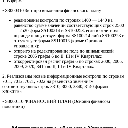
1. В форме:
• S3000310 Звіт про виконання фінансового плану
реализованы контроли по строках 1400 — 1440 на
равенство сумме значений соответствующих строк 2500
— 2520 форм SS100214 и SS100253, если в отчетном
периоде присутствует форма SS100214 либо SS100253 и
отсутствует форма SS110013 (кроме Органов
управления);
открыто на редактирование поле по динамической
строке 2005 графы 6 во ІІ, ІІІ и ІV Кварталах;
откорректирован расчет графы 6 по строках 2000, 2005,
2009, 2070, 3415 во ІІ, ІІІ и ІV Кварталах.
2. Реализованы новые информационные контроли по строкам
7011, 7012, 7021, 7022 на равенство значениям
соответствующих строк 3310, 3060, 3340, 3140 формы
S3030110:
• S3000110 ФІНАНСОВИЙ ПЛАН (Основні фінансові
показники)