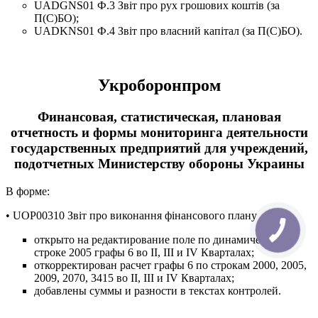
UADGNS01 Ф.3 Звіт про рух грошових коштів (за
П(С)БО);
UADKNS01 Ф.4 Звіт про власний капітал (за П(С)БО).
Укроборонпром
Финансовая, статистическая, плановая
отчетность и формы мониторинга деятельности
государственных предприятий для учреждений,
подотчетных Министерству обороны Украины
В форме:
• UOP00310 Звіт про виконання фінансового плану
открыто на редактирование поле по динамической
строке 2005 графы 6 во ІІ, ІІІ и ІV Кварталах;
откорректирован расчет графы 6 по строкам 2000, 2005,
2009, 2070, 3415 во ІІ, ІІІ и ІV Кварталах;
добавлены суммы и разности в текстах контролей.