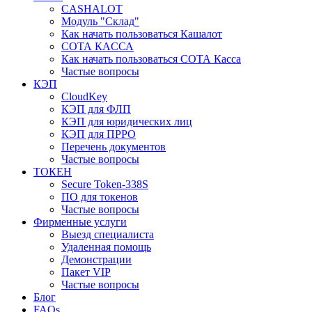
CASHALOT
Модуль "Склад"
Как начать пользоваться Кашалот
СОТА КАCСА
Как начать пользоваться СОТА Касса
Частые вопросы
КЭП
CloudKey
КЭП для ФЛП
КЭП для юридических лиц
КЭП для ПРРО
Перечень документов
Частые вопросы
ТОКЕН
Secure Token-338S
ПО для токенов
Частые вопросы
Фирменные услуги
Выезд специалиста
Удаленная помощь
Демонстрации
Пакет VIP
Частые вопросы
Блог
FAQs