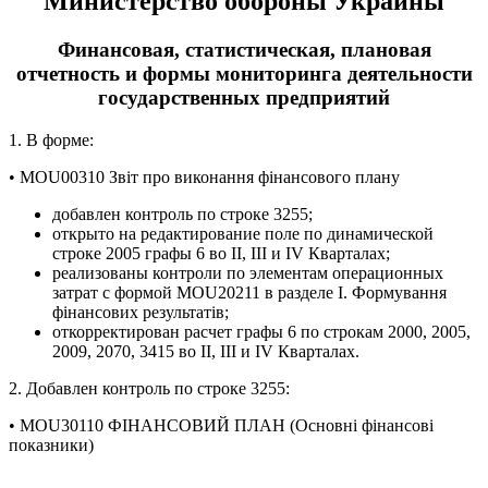
Министерство обороны Украины
Финансовая, статистическая, плановая
отчетность и формы мониторинга деятельности
государственных предприятий
1. В форме:
• MOU00310 Звіт про виконання фінансового плану
добавлен контроль по строке 3255;
открыто на редактирование поле по динамической
строке 2005 графы 6 во ІІ, ІІІ и ІV Кварталах;
реализованы контроли по элементам операционных
затрат с формой MOU20211 в разделе I. Формування
фінансових результатів;
откорректирован расчет графы 6 по строкам 2000, 2005,
2009, 2070, 3415 во ІІ, ІІІ и ІV Кварталах.
2. Добавлен контроль по строке 3255:
• MOU30110 ФІНАНСОВИЙ ПЛАН (Основні фінансові
показники)