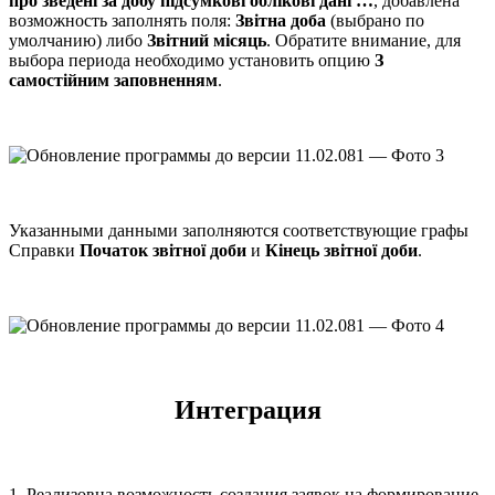
про зведені за добу підсумкові облікові дані …
, добавлена
возможность заполнять поля:
Звітна доба
(выбрано по
умолчанию) либо
Звітний місяць
. Обратите внимание, для
выбора периода необходимо установить опцию
З
самостійним заповненням
.
Указанными данными заполняются соответствующие графы
Справки
Початок звітної доби
и
Кінець звітної доби
.
Интеграция
1. Реализовна возможность создания заявок на формирование