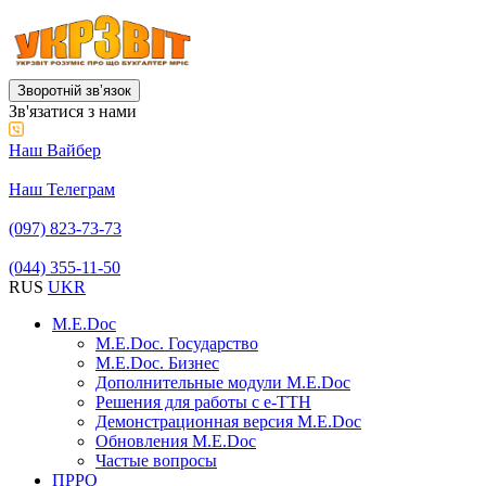
Зворотній звʼязок
Зв'язатися з нами
Наш Вайбер
Наш Телеграм
(097) 823-73-73
(044) 355-11-50
RUS
UKR
M.E.Doc
M.E.Doc. Государство
M.E.Doc. Бизнес
Дополнительные модули M.E.Doc
Решения для работы с е-ТТН
Демонстрационная версия M.E.Doc
Обновления M.E.Doc
Частые вопросы
ПРРО