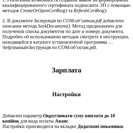
квалифицированного сертификата подписанта ЭП с помощью
методов
CreateOrOpenCertReq()
та
RefreshCertReq()
.
2. В документе
Інструкція по COM-об’єктам.pdf
добавлено
описание метода
SeekDocumens()
. Метод предназначен для
получения списка документов по дате и номеру документа.
Подробно об использовании методов смотрите в инструкции,
находящейся в каталоге установленной программы …
\help\manuals\Інструкція по COM-об’єктам.pdf.
Зарплата
Настройки
Добавлен параметр
Округлювати суму виплати до 10
копійок
для вида оплаты
Аванс
.
Настройки производятся на вкладке
Додаткові показники
.