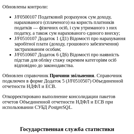
Обновлены контроли:
J/F0500107 Податковий розрахунок сум доходу,
нарахованого (сплаченого) на користь платників
податків — фізичних осіб, і сум утриманого з них
податку, а також сум нарахованого єдиного внеску;
J/F0510107 Додаток 1 (Д1) Відомості про нарахування
заробітної плати (доходу, грошового забезпечення)
застрахованим особам;
J/F0510607 Додаток 6 (Д6) Відомості про наявність
підстав для обліку стажу окремим категоріям осіб
відповідно до законодавства.
Обновлен справочник
Причини звільнення
. Справочник
подключен в форме Додаток 5 (J/F0510507) Объединенной
отчетности НДФЛ и ЕСВ.
Откорректировано выполнение консолидации пакетов
отчетов Объединенной отчетности НДФЛ и ЕСВ при
использовании СУБД
PostgreSQL
.
Государственная служба статистики