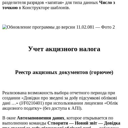
разделителя разрядов «запятая» для типа данных
Число з
точкою
в Конструкторе шаблонів.
Учет акцизного налога
Реестр акцизных документов (горючее)
Реализована возможность выбора отчетного периода при
создании «Довідки про зведені за добу підсумкові облікові
дані …» (J/F0210401) при использовании лицензии «Облік
акцизного податку» (без доступа к АПІ).
В окне
Автозаповнення даних
, которое открывается по
выполнению команды
Створити — Новий звіт — Довідка