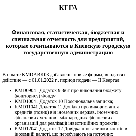
КГГА
Финансовая, статистическая, бюджетная и
специальная отчетность для предприятий,
которые отчитываются в Киевскую городскую
государственную администрацию
В пакете KMDABK03 добавлены новые формы, вводятся в
действие — с 01.01.2022 г., период подачи — ІІ Квартал:
KMD09041 Додаток 9 Звіт про виконання бюджету
(кошторису) Фонду;
KMD10041 Додаток 10 Пояснювальна записка;
KMD11041 Додаток 11 Довідка про використання
кредитів (позик) від іноземних держав, іноземних
фінансових установ і міжнародних фінансових
організацій для реалізації інвестиційних проектів;
KMD12041 Додаток 12 Довідка про залишки коштів в
іноземній валюті, що перебувають на поточних