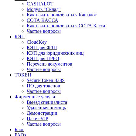
CASHALOT
Модуль "Склад"
Как начать пользоваться Кашалот
СОТА КАCСА
Как начать пользоваться СОТА Касса
Частые вопросы
КЭП
CloudKey
КЭП для ФЛП
КЭП для юридических лиц
КЭП для ПРРО
Перечень документов
Частые вопросы
ТОКЕН
Secure Token-338S
ПО для токенов
Частые вопросы
Фирменные услуги
Выезд специалиста
Удаленная помощь
Демонстрации
Пакет VIP
Частые вопросы
Блог
FAQs