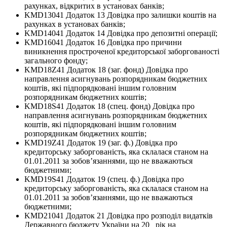
рахунках, відкритих в установах банків;
KMD13041 Додаток 13 Довідка про залишки коштів на
рахунках в установах банків;
KMD14041 Додаток 14 Довідка про депозитні операції;
KMD16041 Додаток 16 Довідка про причини
виникнення простроченої кредиторської заборгованості
загального фонду;
KMD18Z41 Додаток 18 (заг. фонд) Довідка про
направлення асигнувань розпорядникам бюджетних
коштів, які підпорядковані іншим головним
розпорядникам бюджетних коштів;
KMD18S41 Додаток 18 (спец. фонд) Довідка про
направлення асигнувань розпорядникам бюджетних
коштів, які підпорядковані іншим головним
розпорядникам бюджетних коштів;
KMD19Z41 Додаток 19 (заг. ф.) Довідка про
кредиторську заборгованість, яка склалася станом на
01.01.2011 за зобов’язаннями, що не вважаються
бюджетними;
KMD19S41 Додаток 19 (спец. ф.) Довідка про
кредиторську заборгованість, яка склалася станом на
01.01.2011 за зобов’язаннями, що не вважаються
бюджетними;
KMD21041 Додаток 21 Довідка про розподіл видатків
Державного бюджету України на 20_ рік на