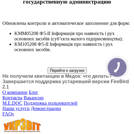
государственную администрацию
Обновлены контроли и автоматическое заполнение для форм:
KMM05208 Ф5-ІІ Інформація про наявність і рух
основних засобів (суб’єкта малого підприємництва);
KM105208 Ф5-ІІ Інформація про наявність і рух
основних засобів.
Перейти к загрузке
Не получили квитанции в Медок: что делать?
Завершается поддержка устаревшей версии FireBird
2.1
О компании
Блог
Контакты
Вакансии
M.E.DOC
Поддержка пользователей
Наши услуги
Демонстрации
FAQs