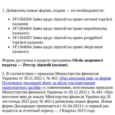
1. Добавлены новые формы, подача — по необходимости:
J/F1304304 Заява щодо ліцензії на право оптової торгівлі
пальним;
J/F1304404 Заява щодо ліцензії на право виробництва
пального;
J/F1304503 Заява щодо ліцензії на право роздрібної
торгівлі пальним;
J/F1304604 Заява щодо ліцензії на право зберігання
пального.
Формы доступны в разделе программы
Облік акцизного
податку — Реєстр ліцензій (пальне)
.
2. В соответствии с приказом Министерства финансов
Украины от 30.11.2022 г. № 402
«Про внесення змін до форми
Податкової декларації збору за місця для паркування
транспортних засобів»
(с изменениями, внесенными приказом
Министерства финаносв Украины от 20.12.2022 г. № 445 «Про
внесення змін до наказу Міністерства фінансів України від 30
листопада 2022 року № 402») добавлены новые формы. Новая
форма Декларации применяется с 01.04.2023 г. и первый раз
подается за отчетный период — І Квартал 2023 года.