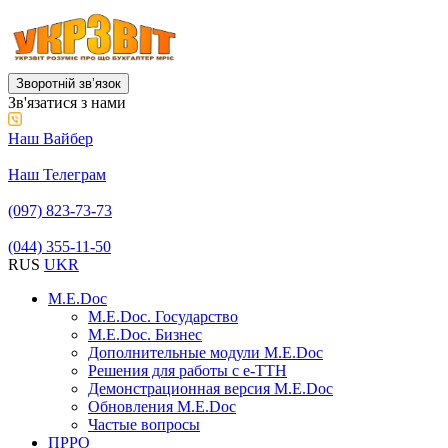
Зворотній звʼязок
Зв'язатися з нами
Наш Вайбер
Наш Телеграм
(097) 823-73-73
(044) 355-11-50
RUS
UKR
M.E.Doc
M.E.Doc. Государство
M.E.Doc. Бизнес
Дополнительные модули M.E.Doc
Решения для работы с е-ТТН
Демонстрационная версия M.E.Doc
Обновления M.E.Doc
Частые вопросы
ПРРО