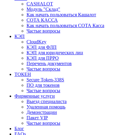
CASHALOT
Модуль "Склад"
Как начать пользоваться Кашалот
СОТА КАCСА
Как начать пользоваться СОТА Касса
Частые вопросы
КЭП
CloudKey
КЭП для ФЛП
КЭП для юридических лиц
КЭП для ПРРО
Перечень документов
Частые вопросы
ТОКЕН
Secure Token-338S
ПО для токенов
Частые вопросы
Фирменные услуги
Выезд специалиста
Удаленная помощь
Демонстрации
Пакет VIP
Частые вопросы
Блог
FAQs