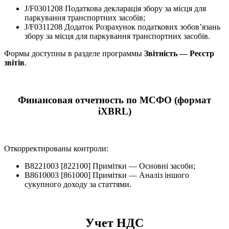
J/F0301208 Податкова декларація збору за місця для
паркування транспортних засобів;
J/F0311208 Додаток Розрахунок податкових зобов’язань
збору за місця для паркування транспортних засобів.
Формы доступны в разделе программы
Звітність — Реєстр
звітів
.
Финансовая отчетность по МСФО (формат
iXBRL)
Откорректированы контроли:
B8221003 [822100] Примітки — Основні засоби;
B8610003 [861000] Примітки — Аналіз іншого
сукупного доходу за статтями.
Учет НДС