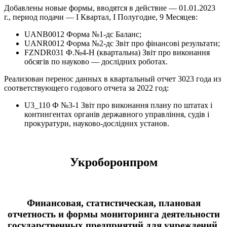
Добавлены новые формы, вводятся в действие — 01.01.2023
г., период подачи — І Квартал, І Полугодие, 9 Месяцев:
UANB0012 Форма №1-дс Баланс;
UANR0012 Форма №2-дс Звіт про фінансові результати;
FZNDR031 Ф.№4-Н (квартальна) Звіт про виконання
обсягів по науково — дослідних роботах.
Реализован перенос данных в квартальный отчет 3023 года из
соответствующего годового отчета за 2022 год:
U3_110 Ф №3-1 Звіт про виконання плану по штатах і
контингентах органів державного управління, судів і
прокуратури, науково-дослідних установ.
Укроборонпром
Финансовая, статистическая, плановая
отчетность и формы мониторинга деятельности
государственных предприятий для учреждений,