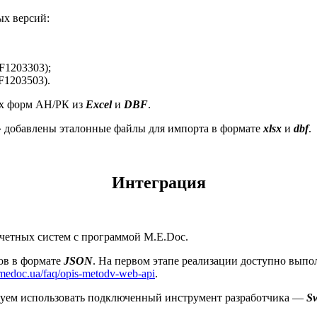
ых версий:
F1203303);
F1203503).
ых форм АН/РК из
Excel
и
DBF
.
К» добавлены эталонные файлы для импорта в формате
xlsx
и
dbf
.
Интеграция
четных систем с программой M.E.Doc.
ов в формате
JSON
. На первом этапе реализации доступно выпо
//medoc.ua/faq/opis-metodv-web-api
.
дуем использовать подключенный инструмент разработчика —
S