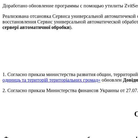
Доработано обновление программы с помощью утилиты ZvitServ
Реализована отсановка Сервиса универсальной автоматичекой 
восстановления Сервис универсальной автоматической обрабо
сервері автоматичної обробки
).
1. Согласно приказа министерства развития общин, территори
одиниць та територій територіальних громад»
обновлен
Довід
2. Согласно приказа Министерства финансов Украины от 27.07