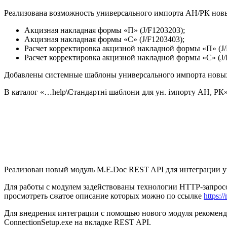
Реализована возможность универсального импорта АН/РК нов
Акцизная накладная формы «П» (J/F1203203);
Акцизная накладная формы «C» (J/F1203403);
Расчет корректировка акцизной накладной формы «П» (J/
Расчет корректировка акцизной накладной формы «C» (J/
Добавлены системные шаблоны универсального импорта нов
В каталог «…help\Стандартні шаблони для ун. імпорту АН, Р
Реализован новый модуль M.E.Doc REST API для интеграции у
Для работы с модулем задействованы технологии HTTP-запрос
просмотреть сжатое описание которых можно по ссылке
https:
Для внедрения интеграции с помощью нового модуля рекомен
ConnectionSetup.exe на вкладке REST API.