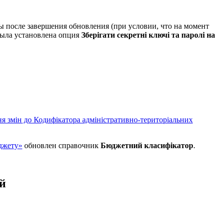
ы после завершения обновления (при условии, что на момент
ыла установлена опция
Зберігати секретні ключі та паролі на
я змін до Кодифікатора адміністративно-територіальних
юджету»
обновлен справочник
Бюджетний класифікатор
.
й