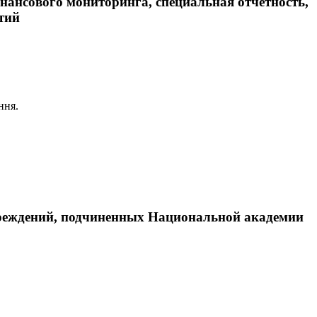
нансового мониторинга, специальная отчетность,
тий
ння.
чреждений, подчиненных Национальной академии