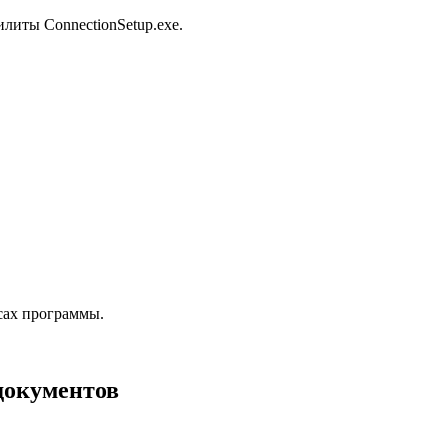
литы ConnectionSetup.exe.
сах программы.
документов