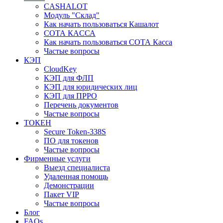
CASHALOT
Модуль "Склад"
Как начать пользоваться Кашалот
СОТА КАCСА
Как начать пользоваться СОТА Касса
Частые вопросы
КЭП
CloudKey
КЭП для ФЛП
КЭП для юридических лиц
КЭП для ПРРО
Перечень документов
Частые вопросы
ТОКЕН
Secure Token-338S
ПО для токенов
Частые вопросы
Фирменные услуги
Выезд специалиста
Удаленная помощь
Демонстрации
Пакет VIP
Частые вопросы
Блог
FAQs