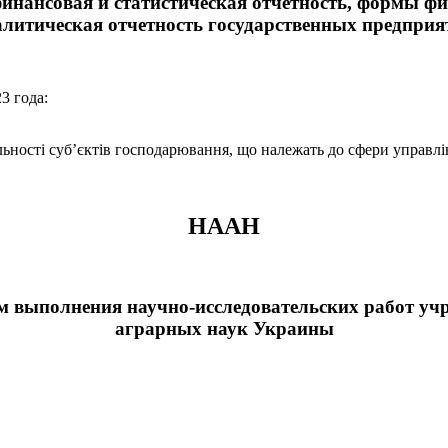
инансовая и статистическая отчетность, формы фи
алитическая отчетность государственных предприя
3 года:
ьності суб’єктів господарювання, що належать до сфери управлі
НААН
ам выполнения научно-исследовательских работ у
аграрных наук Украины