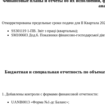
Финансовые планы и отчеты об их исполнении, ф
ан
Откоррктированы предельные сроки подачи для ІІ Квартала 202
SS301119 1-ПВ. Звіт з праці (квартальна);
SM100603 Дод.6. Показники фінансово-господарської діял
Бюджетная и специальная отчетность по объем
1. Добавлены контроли с формами финансовой отчетности:
UANB0013 «Форма №1-дс Баланс»;