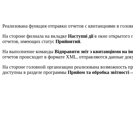
Реализована функция отправки отчетов с квитанциями в голов
На стороне филиала на вкладке
Наступні дії
в окне открытого п
отчетов, имеющих статус
Прийнятий
.
На выполнение команды
Відправити звіт з квитанціями на і
отчетов происходит в формате XML, отправляются данные доку
На стороне головной организации реализована возможность п
доступны в разделе программы
Прийом та обробка звітності —