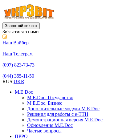
Зворотній звʼязок
Зв'язатися з нами
Наш Вайбер
Наш Телеграм
(097) 823-73-73
(044) 355-11-50
RUS
UKR
M.E.Doc
M.E.Doc. Государство
M.E.Doc. Бизнес
Дополнительные модули M.E.Doc
Решения для работы с е-ТТН
Демонстрационная версия M.E.Doc
Обновления M.E.Doc
Частые вопросы
ПРРО